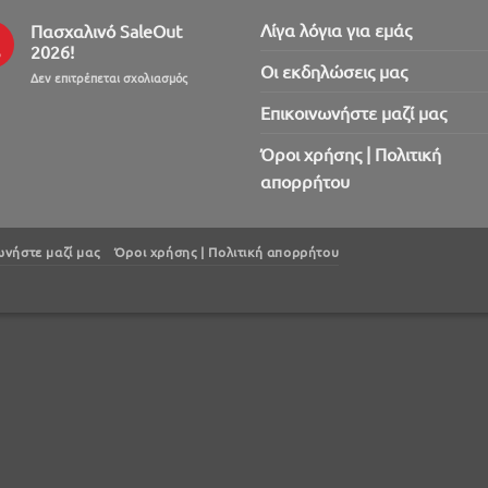
Λίγα λόγια για εμάς
Πασχαλινό SaleOut
2026!
ρ
Oι εκδηλώσεις μας
στο
Δεν επιτρέπεται σχολιασμός
Πασχαλινό
Επικοινωνήστε μαζί μας
SaleOut
2026!
Όροι χρήσης | Πολιτική
απορρήτου
ωνήστε μαζί μας
Όροι χρήσης | Πολιτική απορρήτου