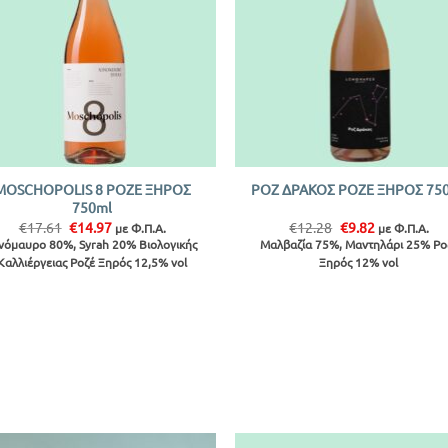
+
MOSCHOPOLIS 8 ΡΟΖΕ ΞΗΡΟΣ
ΡΟΖ ΔΡΑΚΟΣ ΡΟΖΕ ΞΗΡΟΣ 75
750ml
Original
Η
Original
Η
€
17.61
€
14.97
€
12.28
€
9.82
με Φ.Π.Α.
με Φ.Π.Α.
price
τρέχουσα
price
τρέχουσα
νόμαυρο 80%, Syrah 20% Βιολογικής
Μαλβαζία 75%, Μαντηλάρι 25% Ρο
was:
τιμή
was:
τιμή
Καλλιέργειας Ροζέ Ξηρός 12,5% vol
Ξηρός 12% vol
€17.61.
είναι:
€12.28.
είναι:
€14.97.
€9.82.