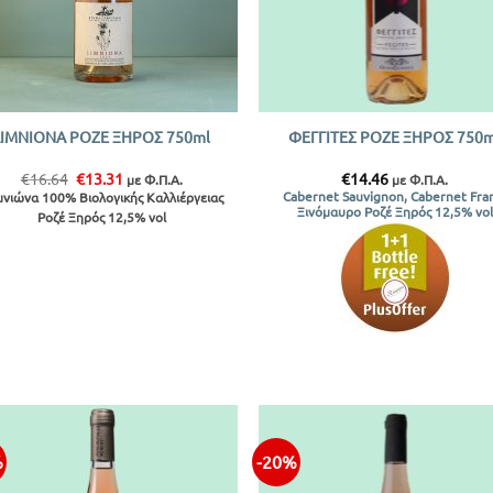
+
LIMNIONA ΡΟΖΕ ΞΗΡΟΣ 750ml
ΦΕΓΓΙΤΕΣ ΡΟΖΕ ΞΗΡΟΣ 750m
Original
Η
€
16.64
€
13.31
€
14.46
με Φ.Π.Α.
με Φ.Π.Α.
price
τρέχουσα
Cabernet Sauvignon, Cabernet Fra
νιώνα 100% Βιολογικής Καλλιέργειας
was:
τιμή
Ξινόμαυρο Ροζέ Ξηρός 12,5% vol
Ροζέ Ξηρός 12,5% vol
€16.64.
είναι:
€13.31.
%
-20%
Προσθήκη
Προσθ
στην λίστα
στην λ