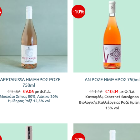
%
-10%
Προσθήκη
Προσθ
στην λίστα
στην λ
+
APETANISSA ΗΜΙΞΗΡΟΣ ΡΟΖΕ
ΑΝ ΡΟΖΕ ΗΜΙΞΗΡΟΣ 750ml
750ml
Original
Η
Original
Η
€
10.66
€
9.06
€
11.16
€
10.04
με Φ.Π.Α.
με Φ.Π.Α.
price
τρέχουσα
price
τρέχουσα
Μοσχάτο Σπίνας 80%, Λιάτικο 20%
Κοτσιφάλι, Cabernet Sauvignon
was:
τιμή
was:
τιμή
Ημίξηρος Ροζέ 12,5% vol
Βιολογικής Καλλιέργειας Ροζέ Ημίξη
€10.66.
είναι:
€11.16.
είναι:
13% vol
€9.06.
€10.04.
%
-10%