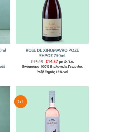
+
ROSE DE XINOMAVRO ΡΟΖΕ
0ml
ΞΗΡΟΣ 750ml
Original
Η
€
16.19
€
14.57
με Φ.Π.Α.
price
τρέχουσα
Ροζέ
Ξινόμαυρο 100% Βιολογικής Γεωργίας
was:
τιμή
Ροζέ Ξηρός 13% vol
€16.19.
είναι:
€14.57.
2+1
ήκη
Προσθήκη
ίστα
στην λίστα