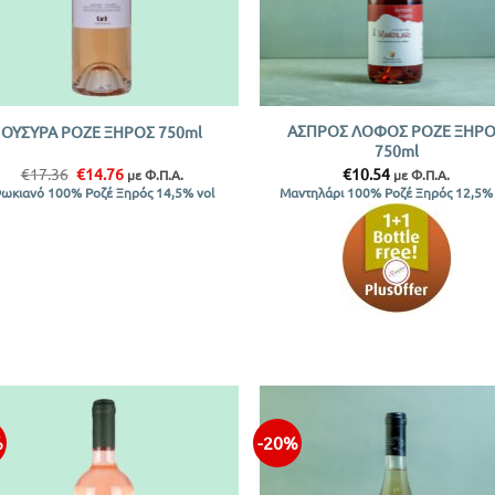
+
ΑΣΠΡΟΣ ΛΟΦΟΣ ΡΟΖΕ ΞΗΡ
ΟΥΣΥΡΑ ΡΟΖΕ ΞΗΡΟΣ 750ml
750ml
Original
Η
€
17.36
€
14.76
€
10.54
με Φ.Π.Α.
με Φ.Π.Α.
price
τρέχουσα
ωκιανό 100% Ροζέ Ξηρός 14,5% vol
Μαντηλάρι 100% Ροζέ Ξηρός 12,5% 
was:
τιμή
€17.36.
είναι:
€14.76.
%
-20%
Προσθήκη
Προσθ
στην λίστα
στην λ