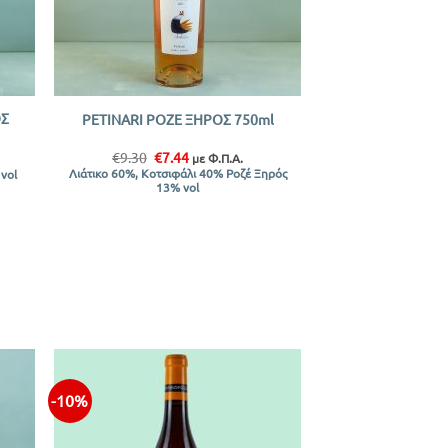
+
ΟΣ
PETINARI ΡΟΖΕ ΞΗΡΟΣ 750ml
Original
Η
€
9.30
€
7.44
με Φ.Π.Α.
price
τρέχουσα
Λιάτικο 60%, Κοτσιφάλι 40% Ροζέ Ξηρός
vol
was:
τιμή
13% vol
€9.30.
είναι:
€7.44.
-10%
ήκη
Προσθήκη
ίστα
στην λίστα