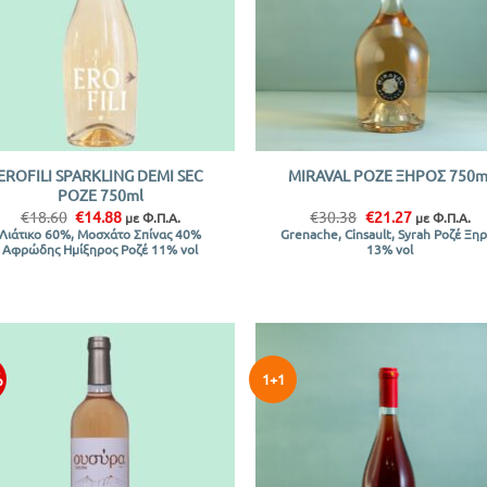
+
EROFILI SPARKLING DEMI SEC
MIRAVAL ΡΟΖΕ ΞΗΡΟΣ 750m
ΡΟΖΕ 750ml
Original
Η
Original
Η
€
18.60
€
14.88
€
30.38
€
21.27
με Φ.Π.Α.
με Φ.Π.Α.
price
τρέχουσα
price
τρέχουσα
Λιάτικο 60%, Μοσχάτο Σπίνας 40%
Grenache, Cinsault, Syrah Ροζέ Ξη
was:
τιμή
was:
τιμή
Αφρώδης Ημίξηρος Ροζέ 11% vol
13% vol
€18.60.
είναι:
€30.38.
είναι:
€14.88.
€21.27.
%
1+1
Προσθήκη
Προσθ
στην λίστα
στην λ