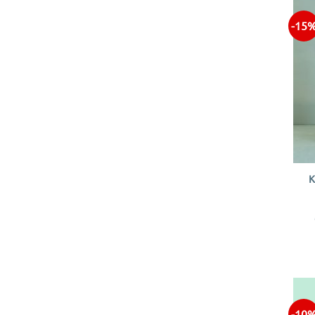
-15
+
K
-10