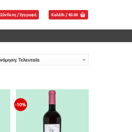
Σύνδεση / Εγγραφή
Καλάθι /
€
0.00
-10%
ήκη
Προσθήκη
ίστα
στην λίστα