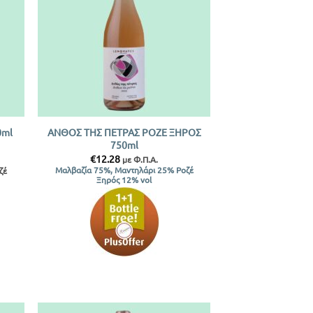
+
ΑΝΘΟΣ ΤΗΣ ΠΕΤΡΑΣ ΡΟΖΕ ΞΗΡΟΣ
0ml
750ml
€
12.28
με Φ.Π.Α.
Μαλβαζία 75%, Μαντηλάρι 25% Ροζέ
ζέ
Ξηρός 12% vol