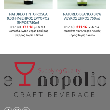
NATUREO TINTO ROSCA
NATUREO BLANCO 0,0%
0,0% ΗΜΙΞΗΡΟΣ ΕΡΥΘΡΟΣ
ΛΕΥΚΟΣ ΞΗΡΟΣ 750ml
ΞΗΡΟΣ 750ml
Original
Η
Original
Η
€
12.40
€
11.16
€
12.40
€
11.16
με Φ.Π.Α.
με Φ.Π.Α.
price
τρέχουσα
price
τρέχουσα
Garnacha, Syrah Vegan Ερυθρός
Μοσχάτο 100% Vegan Λευκός
was:
τιμή
was:
τιμή
Ημίξηρος Χωρίς αλκοόλ
Ξηρός Χωρίς αλκοόλ
€12.40.
είναι:
€12.40.
είναι:
€11.16.
€11.16.