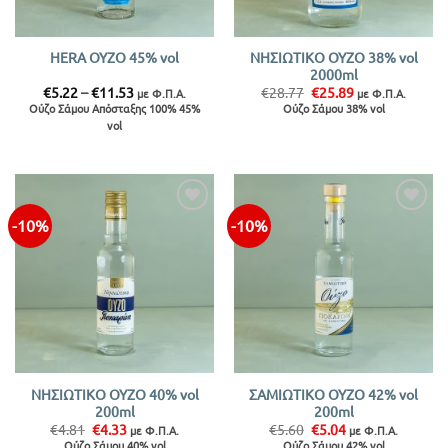
ΝΗΣΙΩΤΙΚΟ ΟΥΖΟ 38% vol
HERA ΟΥΖΟ 45% vol
2000ml
Price
Original
Η
€
5.22
–
€
11.53
€
28.77
€
25.89
με Φ.Π.Α.
με Φ.Π.Α.
range:
price
τρέχουσα
Ούζο Σάμου Απόσταξης 100% 45%
Ούζο Σάμου 38% vol
€5.22
was:
τιμή
vol
through
€28.77.
είναι:
€11.53
€25.89.
-10%
-10%
ΝΗΣΙΩΤΙΚΟ ΟΥΖΟ 40% vol
ΣΑΜΙΩΤΙΚΟ ΟΥΖΟ 42% vol
200ml
200ml
Original
Η
Original
Η
€
4.81
€
4.33
€
5.60
€
5.04
με Φ.Π.Α.
με Φ.Π.Α.
price
τρέχουσα
price
τρέχουσα
Ούζο Σάμου 40% vol
Ούζο Σάμου 42% vol