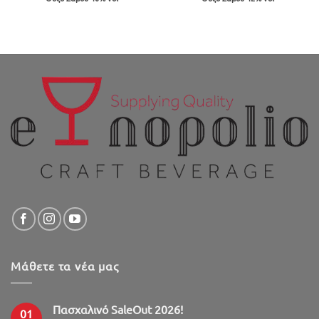
was:
τιμή
was:
τιμή
€4.81.
είναι:
€5.60.
είναι:
€4.33.
€5.04.
Μάθετε τα νέα μας
Πασχαλινό SaleOut 2026!
01