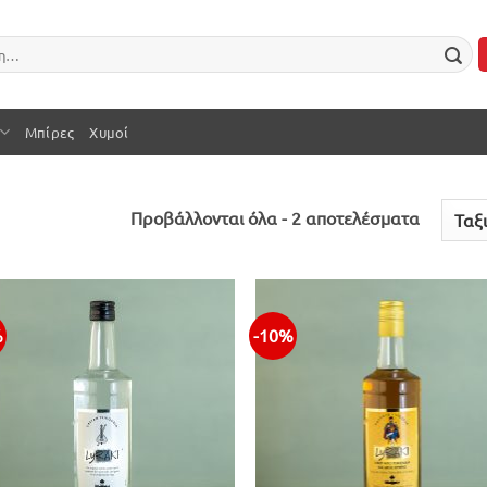
Μπίρες
Χυμοί
Sorted
Προβάλλονται όλα - 2 αποτελέσματα
by
latest
%
-10%
Προσθήκη
Προσθ
στην λίστα
στην λ