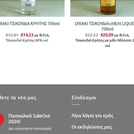
+
LYRAKI ΤΣΙΚΟΥΔΙΑ+ΜΕΛΙ LIQU
YRAKI ΤΣΙΚΟΥΔΙΑ ΚΡΗΤΗΣ 700ml
700ml
Original
Η
Original
Η
€
15.81
€
14.23
€
22.32
€
20.09
με Φ.Π.Α.
με Φ.Π.Α.
price
τρέχουσα
price
τρέχουσα
Τσικουδιά Κρήτης 40% vol
Τσικουδιά Κρήτης με μέλι Ηδύποτο
was:
τιμή
was:
τιμή
vol
€15.81.
είναι:
€22.32.
είναι:
€14.23.
€20.09.
ετε τα νέα μας
Σύνδεσμοι
Λίγα λόγια για εμάς
Πασχαλινό SaleOut
2026!
ρ
Oι εκδηλώσεις μας
στο
Δεν επιτρέπεται σχολιασμός
Πασχαλινό