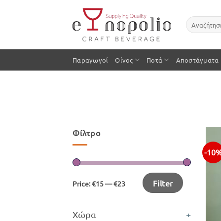
Μετάβαση
στο
Αναζήτηση
περιεχόμενο
για:
Παραγωγοί
Οίνος
Ποτά
Αποστάγματα
Φίλτρο
-10
Filter
Price:
€15
—
€23
Χώρα
+