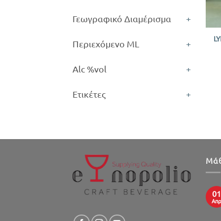
Γεωγραφικό Διαμέρισμα
+
+
L
Περιεχόμενο ML
+
Alc %vol
+
Ετικέτες
+
Μάθ
01
Απ