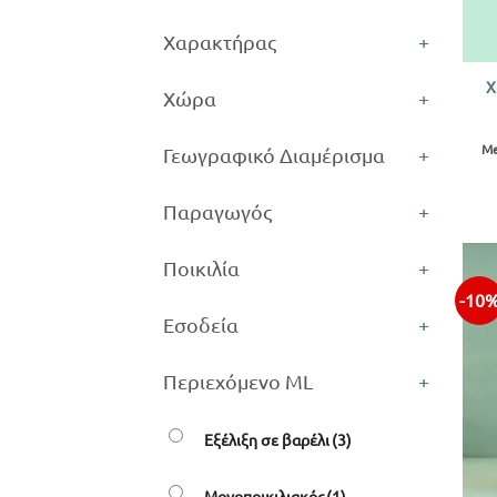
Χαρακτήρας
+
+
Χ
Χώρα
+
Me
Γεωγραφικό Διαμέρισμα
+
Παραγωγός
+
Ποικιλία
+
-10
Εσοδεία
+
Περιεχόμενο ML
+
Εξέλιξη σε βαρέλι
(3)
Μονοποικιλιακός
(1)
+