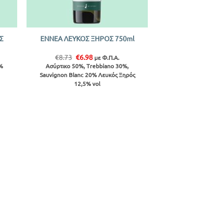
+
Σ
ΕΝΝΕΑ ΛΕΥΚΟΣ ΞΗΡΟΣ 750ml
Original
Η
€
8.73
€
6.98
με Φ.Π.Α.
price
τρέχουσα
%
Ασύρτικο 50%, Trebbiano 30%,
was:
τιμή
Sauvignon Blanc 20% Λευκός Ξηρός
€8.73.
είναι:
12,5% vol
€6.98.