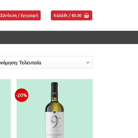
Σύνδεση / Εγγραφή
Καλάθι /
€
0.00
-20%
ήκη
Προσθήκη
ίστα
στην λίστα