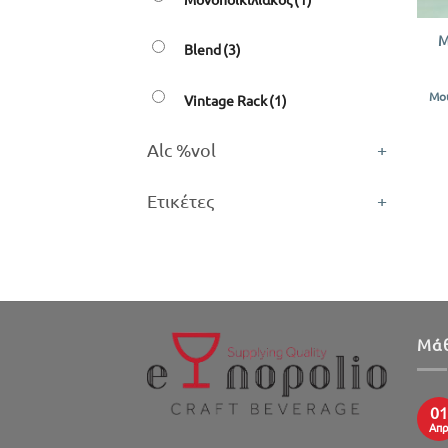
Μ
Blend
(3)
Μο
Vintage Rack
(1)
Alc %vol
+
Ετικέτες
+
Μάθ
01
Απ