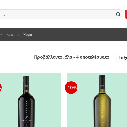
Μπίρες
Χυμοί
Sorted
Προβάλλονται όλα - 4 αποτελέσματα
by
latest
%
-10%
Προσθήκη
Προσθ
στην λίστα
στην λ