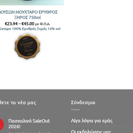
ΟΥΣΩΝ ΜΟΥΧΤΑΡΟ ΕΡΥΘΡΟΣ
ΞΗΡΟΣ 750ml
Price
€
23.94
–
€
45.00
με Φ.Π.Α.
range:
ύχταρο 100% Ερυθρός Ξηρός 14% vol
€23.94
through
€45.00
ετε τα νέα μας
Σύνδεσμοι
Λίγα λόγια για εμάς
Πασχαλινό SaleOut
2026!
ρ
Oι εκδηλώσεις μας
στο