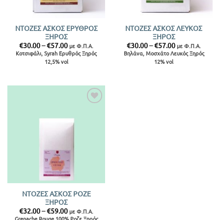
ΝΤΟΖΕΣ ΑΣΚΟΣ ΕΡΥΘΡΟΣ
ΝΤΟΖΕΣ ΑΣΚΟΣ ΛΕΥΚΟΣ
ΞΗΡΟΣ
ΞΗΡΟΣ
Price
Price
€
30.00
–
€
57.00
€
30.00
–
€
57.00
με Φ.Π.Α.
με Φ.Π.Α.
range:
range:
Κοτσιφάλι, Syrah Ερυθρός Ξηρός
Βηλάνα, Μοσχάτο Λευκός Ξηρός
€30.00
€30.00
12,5% vol
12% vol
through
through
€57.00
€57.00
Προσθήκη
στην λίστα
ΝΤΟΖΕΣ ΑΣΚΟΣ ΡΟΖΕ
ΞΗΡΟΣ
Price
€
32.00
–
€
59.00
με Φ.Π.Α.
range:
Grenache Rouge 100% Ροζε Ξηρός