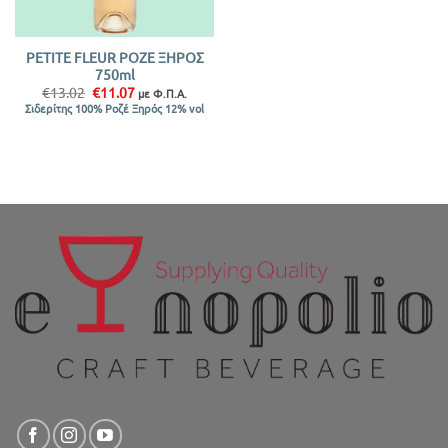
PETITE FLEUR ΡΟΖΕ ΞΗΡΟΣ
750ml
Original
Η
€
13.02
€
11.07
με Φ.Π.Α.
price
τρέχουσα
Σιδερίτης 100% Ροζέ Ξηρός 12% vol
was:
τιμή
€13.02.
είναι:
€11.07.