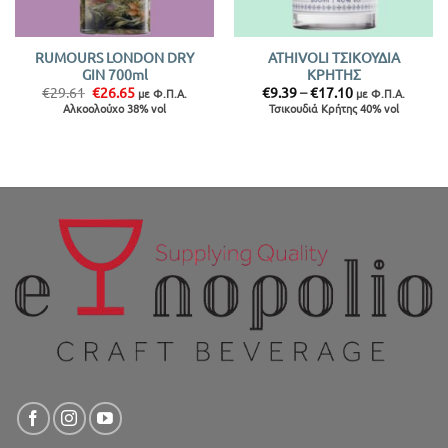
RUMOURS LONDON DRY
ATHIVOLI ΤΣΙΚΟΥΔΙΑ
GIN 700ml
ΚΡΗΤΗΣ
Original
Η
Price
€
29.61
€
26.65
€
9.39
–
€
17.10
με Φ.Π.Α.
με Φ.Π.Α.
price
τρέχουσα
range:
Αλκοολούχο 38% vol
Τσικουδιά Κρήτης 40% vol
was:
τιμή
€9.39
€29.61.
είναι:
through
€26.65.
€17.10