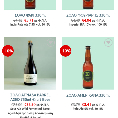
ΣΟΛΟ ΨΑΚΙ 330ml
ΣΟΛΟ ΦΟΥΡΙΑΡΗΣ 330ml
Original
Η
Original
Η
€
4.12
€
3.71
€
4.49
€
4.04
με Φ.Π.Α.
με Φ.Π.Α.
price
τρέχουσα
price
τρέχουσα
India Pale Ale 7,5% vol. 50 IBU
Imperial IPA 10% vol. 100 IBU
was:
τιμή
was:
τιμή
€4.12.
είναι:
€4.49.
είναι:
€3.71.
€4.04.
-10%
-10%
Προσθήκη
Προσθήκη
στην λίστα
στην λίστα
ΣΟΛΟ ΑΓΡΙΑΔΑ BARREL
ΣΟΛΟ ΑΜΕΡΙΚΑΝΑ 330ml
AGED 750ml -Craft Beer
Original
Η
Original
Η
€
25.00
€
22.50
€
3.79
€
3.41
με Φ.Π.Α.
με Φ.Π.Α.
price
τρέχουσα
price
τρέχουσα
Sour Ale Wild Fernented Barrel
Pale Ale 6% vol. 30 IBU
was:
τιμή
was:
τιμή
Aged Αφιλτράριστη Απαστερίωτη
€25.00.
είναι:
€3.79.
είναι:
€22.50.
€3.41.
Ξανθιά 4,7%vol