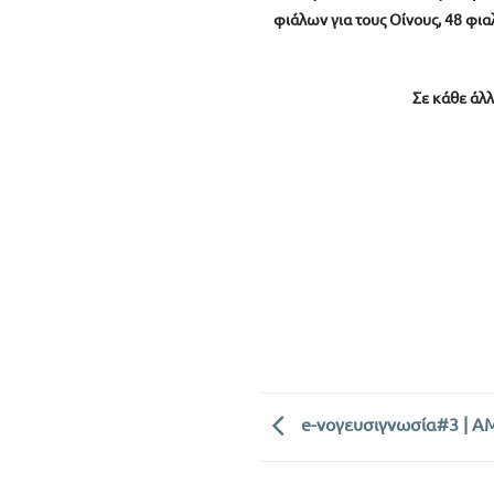
φιάλων για τους Οίνους, 48 φια
Σε κάθε άλλ
e-νογευσιγνωσία#3 | Α