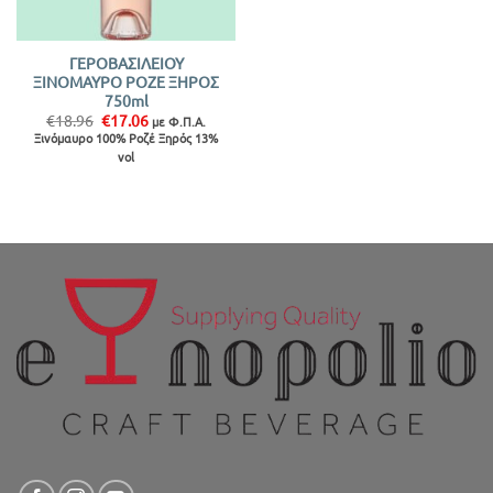
ΓΕΡΟΒΑΣΙΛΕΙΟΥ
ΞΙΝΟΜΑΥΡΟ ΡΟΖΕ ΞΗΡΟΣ
750ml
Original
Η
€
18.96
€
17.06
με Φ.Π.Α.
price
τρέχουσα
Ξινόμαυρο 100% Ροζέ Ξηρός 13%
was:
τιμή
vol
€18.96.
είναι:
€17.06.