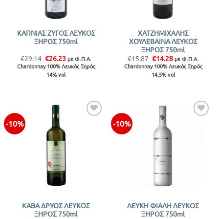
ΚΑΠΝΙΑΣ ΖΥΓΟΣ ΛΕΥΚΟΣ
ΧΑΤΖΗΜΙΧΑΛΗΣ
ΞΗΡΟΣ 750ml
ΧΟΥΛΕΒΑΙΝΑ ΛΕΥΚΟΣ
ΞΗΡΟΣ 750ml
Original
Η
Original
Η
€
29.14
€
26.23
€
15.87
€
14.28
με Φ.Π.Α.
με Φ.Π.Α.
price
τρέχουσα
price
τρέχουσα
Chardonnay 100% Λευκός Ξηρός
Chardonnay 100% Λευκός Ξηρός
was:
τιμή
was:
τιμή
14% vol
14,5% vol
€29.14.
είναι:
€15.87.
είναι:
€26.23.
€14.28.
-10%
-10%
Προσθήκη
Προσθήκη
στην λίστα
στην λίστα
ΚΑΒΑ ΔΡΥΟΣ ΛΕΥΚΟΣ
ΛΕΥΚΗ ΦΙΑΛΗ ΛΕΥΚΟΣ
ΞΗΡΟΣ 750ml
ΞΗΡΟΣ 750ml