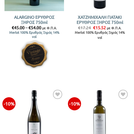
ALARGINO ΕΡΥΘΡΟΣ
ΧΑΤΖΗΜΙΧΑΛΗ ΓΙΑΤΑΚΙ
ΞΗΡΟΣ 750ml
ΕΡΥΘΡΟΣ ΞΗΡΟΣ 750ml
Price
Original
Η
€
45.00
–
€
54.00
€
17.24
€
15.52
με Φ.Π.Α.
με Φ.Π.Α.
range:
price
τρέχουσα
Merlot 100% Ερυθρός Ξηρός 14%
Merlot 100% Ερυθρός Ξηρός 14%
€45.00
was:
τιμή
vol
vol
through
€17.24.
είναι:
€54.00
€15.52.
-10%
-10%
Προσθήκη
Προσθήκη
στην λίστα
στην λίστα