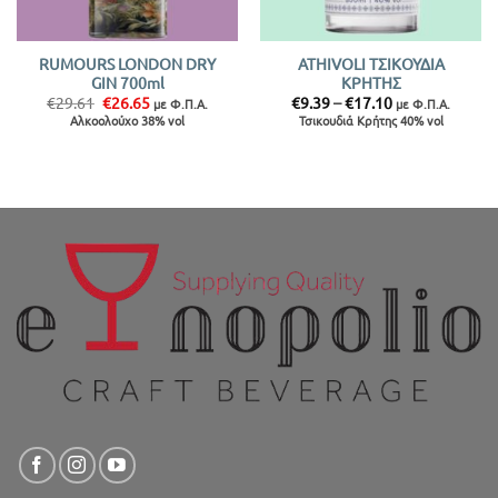
RUMOURS LONDON DRY
ATHIVOLI ΤΣΙΚΟΥΔΙΑ
GIN 700ml
ΚΡΗΤΗΣ
Original
Η
Price
€
29.61
€
26.65
€
9.39
–
€
17.10
με Φ.Π.Α.
με Φ.Π.Α.
price
τρέχουσα
range:
Αλκοολούχο 38% vol
Τσικουδιά Κρήτης 40% vol
was:
τιμή
€9.39
€29.61.
είναι:
through
€26.65.
€17.10