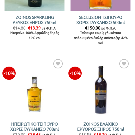
ZOINOS SPARKLING
SECLUSION ΤΣΙΠΟΥΡΟ
ΛΕΥΚΟΣ ΞΗΡΟΣ 750ml
ΧΩΡΙΣ ΓΛΥΚΑΝΙΣΟ 500ml
Original
Η
€
14.88
€
13.39
€
150.00
με Φ.Π.Α.
με Φ.Π.Α.
price
τρέχουσα
Ντεμπίνα 100% Αφρώδης Ξηρός
Τσίπουρο χωρίς γλυκάνισο
was:
τιμή
12% vol
παλαιωμένο διπλής απόσταξης 42%
€14.88.
είναι:
€13.39.
vol
-10%
-10%
ΗΠΕΙΡΩΤΙΚΟ ΤΣΙΠΟΥΡΟ
ZOINOS ΒΛΑΧΙΚΟ
ΧΩΡΙΣ ΓΛΥΚΑΝΙΣΟ 700ml
ΕΡΥΘΡΟΣ ΞΗΡΟΣ 750ml
Original
Η
Original
Η
€
29.39
€
26.45
€
18.55
€
16.70
με Φ.Π.Α.
με Φ.Π.Α.