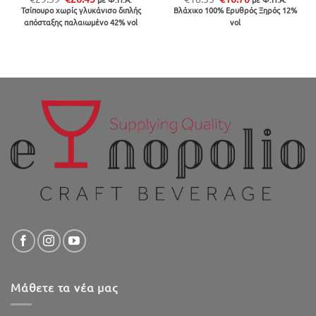
price
τρέχουσα
price
τρέχουσα
Τσίπουρο χωρίς γλυκάνισο διπλής
Βλάχικο 100% Ερυθρός Ξηρός 12%
was:
τιμή
was:
τιμή
απόσταξης παλαιωμένο 42% vol
vol
€29.39.
είναι:
€18.55.
είναι:
€26.45.
€16.70.
Μάθετε τα νέα μας