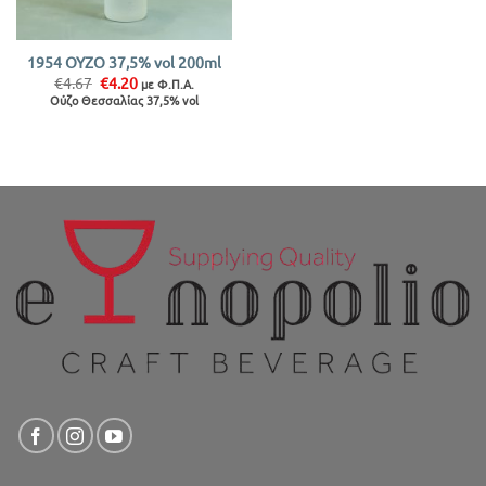
1954 ΟΥΖΟ 37,5% vol 200ml
Original
Η
€
4.67
€
4.20
με Φ.Π.Α.
price
τρέχουσα
Ούζο Θεσσαλίας 37,5% vol
was:
τιμή
€4.67.
είναι:
€4.20.