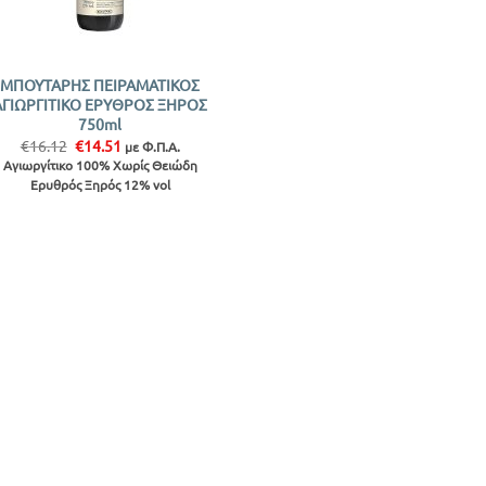
ΜΠΟΥΤΑΡΗΣ ΠΕΙΡΑΜΑΤΙΚΟΣ
ΑΓΙΩΡΓΙΤΙΚΟ ΕΡΥΘΡΟΣ ΞΗΡΟΣ
750ml
Original
Η
€
16.12
€
14.51
με Φ.Π.Α.
price
τρέχουσα
Αγιωργίτικο 100% Χωρίς Θειώδη
was:
τιμή
Ερυθρός Ξηρός 12% vol
€16.12.
είναι:
€14.51.