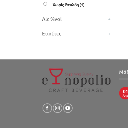
Χωρίς Θειώδη
(1)
Alc %vol
+
Ετικέτες
+
Μάθ
01
Απ