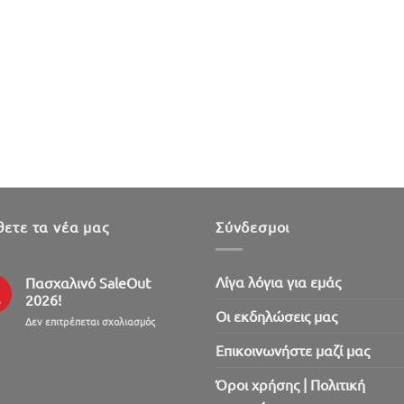
ετε τα νέα μας
Σύνδεσμοι
Λίγα λόγια για εμάς
Πασχαλινό SaleOut
2026!
ρ
Oι εκδηλώσεις μας
στο
Δεν επιτρέπεται σχολιασμός
Πασχαλινό
Επικοινωνήστε μαζί μας
SaleOut
2026!
Όροι χρήσης | Πολιτική