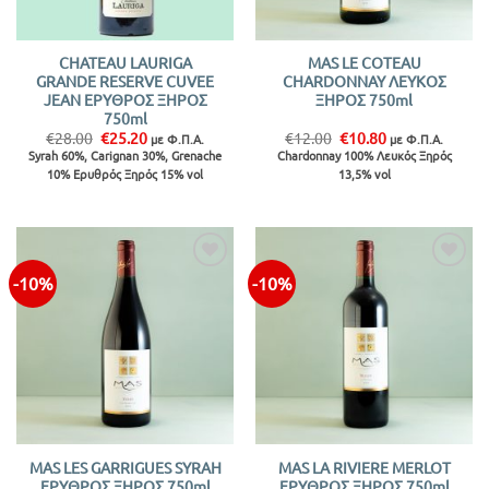
CHATEAU LAURIGA
MAS LE COTEAU
GRANDE RESERVE CUVEE
CHARDONNAY ΛΕΥΚΟΣ
JEAN ΕΡΥΘΡΟΣ ΞΗΡΟΣ
ΞΗΡΟΣ 750ml
750ml
Original
Η
Original
Η
€
28.00
€
25.20
€
12.00
€
10.80
με Φ.Π.Α.
με Φ.Π.Α.
price
τρέχουσα
price
τρέχουσα
Syrah 60%, Carignan 30%, Grenache
Chardonnay 100% Λευκός Ξηρός
was:
τιμή
was:
τιμή
10% Ερυθρός Ξηρός 15% vol
13,5% vol
€28.00.
είναι:
€12.00.
είναι:
€25.20.
€10.80.
-10%
-10%
Προσθήκη
Προσθήκη
στην λίστα
στην λίστα
MAS LES GARRIGUES SYRAH
MAS LA RIVIERE MERLOT
ΕΡΥΘΡΟΣ ΞΗΡΟΣ 750ml
ΕΡΥΘΡΟΣ ΞΗΡΟΣ 750ml