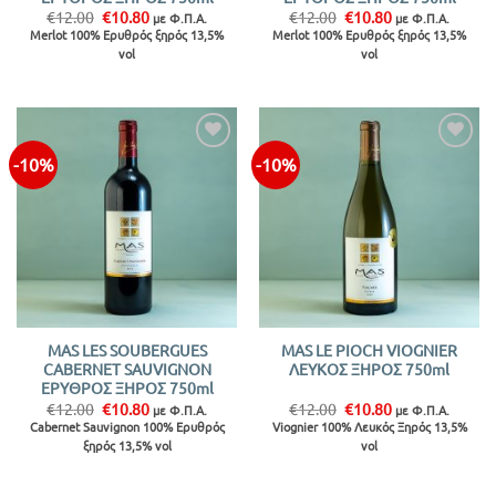
Original
Η
Original
Η
€
12.00
€
10.80
€
12.00
€
10.80
με Φ.Π.Α.
με Φ.Π.Α.
price
τρέχουσα
price
τρέχουσα
Merlot 100% Ερυθρός ξηρός 13,5%
Merlot 100% Ερυθρός ξηρός 13,5%
was:
τιμή
was:
τιμή
vol
vol
€12.00.
είναι:
€12.00.
είναι:
€10.80.
€10.80.
-10%
-10%
Προσθήκη
Προσθήκη
στην λίστα
στην λίστα
MAS LES SOUBERGUES
MAS LE PIOCH VIOGNIER
CABERNET SAUVIGNON
ΛΕΥΚΟΣ ΞΗΡΟΣ 750ml
ΕΡΥΘΡΟΣ ΞΗΡΟΣ 750ml
Original
Η
Original
Η
€
12.00
€
10.80
€
12.00
€
10.80
με Φ.Π.Α.
με Φ.Π.Α.
price
τρέχουσα
price
τρέχουσα
Cabernet Sauvignon 100% Ερυθρός
Viognier 100% Λευκός Ξηρός 13,5%
was:
τιμή
was:
τιμή
ξηρός 13,5% vol
vol
€12.00.
είναι:
€12.00.
είναι:
€10.80.
€10.80.