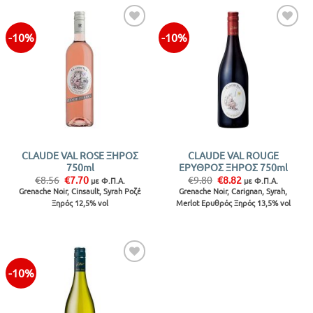
-10%
-10%
Προσθήκη
Προσθήκη
στην λίστα
στην λίστα
CLAUDE VAL ROSE ΞΗΡΟΣ
CLAUDE VAL ROUGE
750ml
ΕΡΥΘΡΟΣ ΞΗΡΟΣ 750ml
Original
Η
Original
Η
€
8.56
€
7.70
€
9.80
€
8.82
με Φ.Π.Α.
με Φ.Π.Α.
price
τρέχουσα
price
τρέχουσα
Grenache Noir, Cinsault, Syrah Ροζέ
Grenache Noir, Carignan, Syrah,
was:
τιμή
was:
τιμή
Ξηρός 12,5% vol
Merlot Ερυθρός Ξηρός 13,5% vol
€8.56.
είναι:
€9.80.
είναι:
€7.70.
€8.82.
-10%
Προσθήκη
στην λίστα