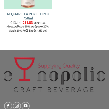
ACQUARELLA ΡΟΖΕ ΞΗΡΟΣ
750ml
Original
Η
€
13.14
€
11.83
με Φ.Π.Α.
price
τρέχουσα
Μοσχοφίλερο 60%, Ασύρτικο 20%,
was:
τιμή
Syrah 20% Ροζέ Ξηρός 13% vol
€13.14.
είναι:
€11.83.