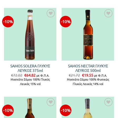
-10%
-10%
Προσθήκη
Προσθήκη
στην λίστα
στην λίστα
SAMOS SOLERA ΓΛΥΚΥΣ
SAMOS NECTAR ΓΛΥΚΥΣ
ΛΕΥΚΟΣ 375ml
ΛΕΥΚΟΣ 500ml
Original
Η
Original
Η
€
72.02
€
64.82
€
21.72
€
19.55
με Φ.Π.Α.
με Φ.Π.Α.
price
τρέχουσα
price
τρέχουσα
Μοσχάτο Σάμου 100% Γλυκύς
Μοσχάτο Σάμου 100% Φυσικώς
was:
τιμή
was:
τιμή
Λευκός 15% vol
Γλυκύς Λευκός 14% vol
€72.02.
είναι:
€21.72.
είναι:
€64.82.
€19.55.
-10%
-10%
Προσθήκη
Προσθήκη
στην λίστα
στην λίστα