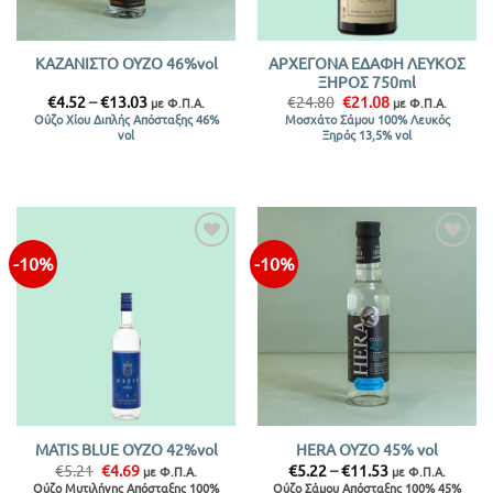
ΑΡΧΕΓΟΝΑ ΕΔΑΦΗ ΛΕΥΚΟΣ
ΚΑΖΑΝΙΣΤΟ ΟΥΖΟ 46%vol
ΞΗΡΟΣ 750ml
Price
Original
Η
€
4.52
–
€
13.03
€
24.80
€
21.08
με Φ.Π.Α.
με Φ.Π.Α.
range:
price
τρέχουσα
Ούζο Χίου Διπλής Απόσταξης 46%
Μοσχάτο Σάμου 100% Λευκός
€4.52
was:
τιμή
vol
Ξηρός 13,5% vol
through
€24.80.
είναι:
€13.03
€21.08.
-10%
-10%
Προσθήκη
Προσθήκη
στην λίστα
στην λίστα
MATIS BLUE ΟΥΖΟ 42%vol
HERA ΟΥΖΟ 45% vol
Original
Η
Price
€
5.21
€
4.69
€
5.22
–
€
11.53
με Φ.Π.Α.
με Φ.Π.Α.
price
τρέχουσα
range:
Ούζο Μυτιλήνης Απόσταξης 100%
Ούζο Σάμου Απόσταξης 100% 45%