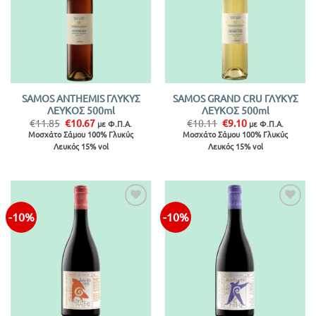
SAMOS ANTHEMIS ΓΛΥΚΥΣ
SAMOS GRAND CRU ΓΛΥΚΥΣ
ΛΕΥΚΟΣ 500ml
ΛΕΥΚΟΣ 500ml
Original
Η
Original
Η
€
11.85
€
10.67
€
10.11
€
9.10
με Φ.Π.Α.
με Φ.Π.Α.
price
τρέχουσα
price
τρέχουσα
Μοσχάτο Σάμου 100% Γλυκύς
Μοσχάτο Σάμου 100% Γλυκύς
was:
τιμή
was:
τιμή
Λευκός 15% vol
Λευκός 15% vol
€11.85.
είναι:
€10.11.
είναι:
€10.67.
€9.10.
-10%
-10%
Προσθήκη
Προσθήκη
στην λίστα
στην λίστα