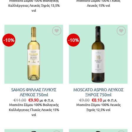
Μοσχάτο Σάμου 100% Βιολογικής
Μοσχάτο Σάμου 100% Γλυκύς
was:
τιμή
was:
τιμή
Καλλιέργειας Λευκός Ξηρός 13,5%
Λευκός 15% vol
€19.84.
είναι:
€17.92.
είναι:
€17.86.
€16.13.
vol
-10%
-10%
Προσθήκη
Προσθήκη
στην λίστα
στην λίστα
SAMOS ΦΥΛΛΑΣ ΓΛΥΚΥΣ
MOSCATO ASPRO ΛΕΥΚΟΣ
ΛΕΥΚΟΣ 750ml
ΞΗΡΟΣ 750ml
Original
Η
Original
Η
€
11.00
€
9.90
€
9.00
€
8.10
με Φ.Π.Α.
με Φ.Π.Α.
price
τρέχουσα
price
τρέχουσα
Μοσχάτο Σάμου 100% Βιολογικής
Μοσχάτο Σάμου 100% Λευκός
was:
τιμή
was:
τιμή
Καλλιέργειας Γλυκύς Λευκός 15%
Ξηρός 12,5% vol
€11.00.
είναι:
€9.00.
είναι:
€9.90.
€8.10.
vol