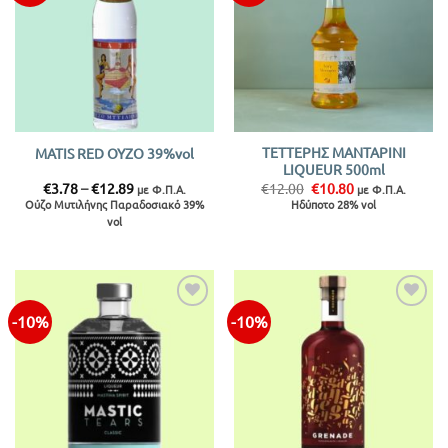
ΤΕΤΤΕΡΗΣ ΜΑΝΤΑΡΙΝΙ
MATIS RED ΟΥΖΟ 39%vol
LIQUEUR 500ml
Price
Original
Η
€
3.78
–
€
12.89
€
12.00
€
10.80
με Φ.Π.Α.
με Φ.Π.Α.
range:
price
τρέχουσα
Ούζο Μυτιλήνης Παραδοσιακό 39%
Ηδύποτο 28% vol
€3.78
was:
τιμή
vol
through
€12.00.
είναι:
€12.89
€10.80.
-10%
-10%
Προσθήκη
Προσθήκη
στην λίστα
στην λίστα