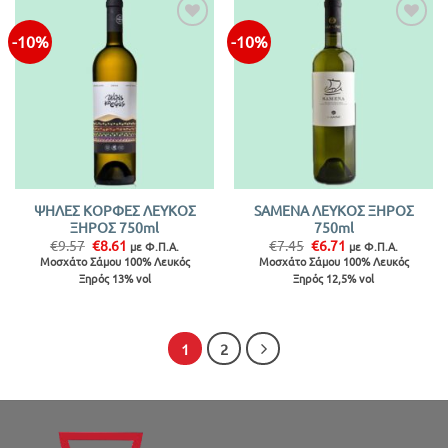
-10%
-10%
Προσθήκη
Προσθήκη
στην λίστα
στην λίστα
ΨΗΛΕΣ ΚΟΡΦΕΣ ΛΕΥΚΟΣ
SAMENA ΛΕΥΚΟΣ ΞΗΡΟΣ
ΞΗΡΟΣ 750ml
750ml
Original
Η
Original
Η
€
9.57
€
8.61
€
7.45
€
6.71
με Φ.Π.Α.
με Φ.Π.Α.
price
τρέχουσα
price
τρέχουσα
Μοσχάτο Σάμου 100% Λευκός
Μοσχάτο Σάμου 100% Λευκός
was:
τιμή
was:
τιμή
Ξηρός 13% vol
Ξηρός 12,5% vol
€9.57.
είναι:
€7.45.
είναι:
€8.61.
€6.71.
1
2