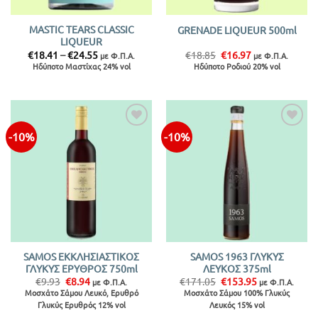
MASTIC TEARS CLASSIC
GRENADE LIQUEUR 500ml
LIQUEUR
Price
Original
Η
€
18.41
–
€
24.55
€
18.85
€
16.97
με Φ.Π.Α.
με Φ.Π.Α.
range:
price
τρέχουσα
Ηδύποτο Μαστίχας 24% vol
Ηδύποτο Ροδιού 20% vol
€18.41
was:
τιμή
through
€18.85.
είναι:
€24.55
€16.97.
-10%
-10%
Προσθήκη
Προσθήκη
στην λίστα
στην λίστα
SAMOS ΕΚΚΛΗΣΙΑΣΤΙΚΟΣ
SAMOS 1963 ΓΛΥΚΥΣ
ΓΛΥΚΥΣ ΕΡΥΘΡΟΣ 750ml
ΛΕΥΚΟΣ 375ml
Original
Η
Original
Η
€
9.93
€
8.94
€
171.05
€
153.95
με Φ.Π.Α.
με Φ.Π.Α.
price
τρέχουσα
price
τρέχουσα
Μοσχάτο Σάμου Λευκό, Ερυθρό
Μοσχάτο Σάμου 100% Γλυκύς
was:
τιμή
was:
τιμή
Γλυκύς Ερυθρός 12% vol
Λευκός 15% vol
€9.93.
είναι:
€171.05.
είναι:
€8.94.
€153.95.