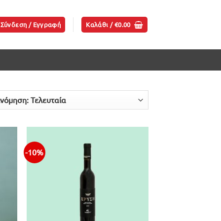
Σύνδεση / Εγγραφή
Καλάθι /
€
0.00
-10%
ήκη
Προσθήκη
ίστα
στην λίστα