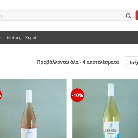
Μπίρες
Χυμοί
Sorted
Προβάλλονται όλα - 4 αποτελέσματα
by
latest
%
-10%
Προσθήκη
Προσθ
στην λίστα
στην λ