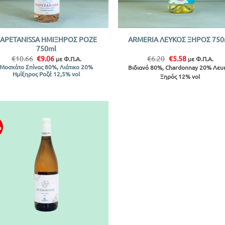
+
APETANISSA ΗΜΙΞΗΡΟΣ ΡΟΖΕ
ARMERIA ΛΕΥΚΟΣ ΞΗΡΟΣ 750
750ml
Original
Η
Original
Η
€
10.66
€
9.06
€
6.20
€
5.58
με Φ.Π.Α.
με Φ.Π.Α.
price
τρέχουσα
price
τρέχουσα
Μοσχάτο Σπίνας 80%, Λιάτικο 20%
Βιδιανό 80%, Chardonnay 20% Λευ
was:
τιμή
was:
τιμή
Ημίξηρος Ροζέ 12,5% vol
Ξηρός 12% vol
€10.66.
είναι:
€6.20.
είναι:
€9.06.
€5.58.
%
Προσθήκη
στην λίστα