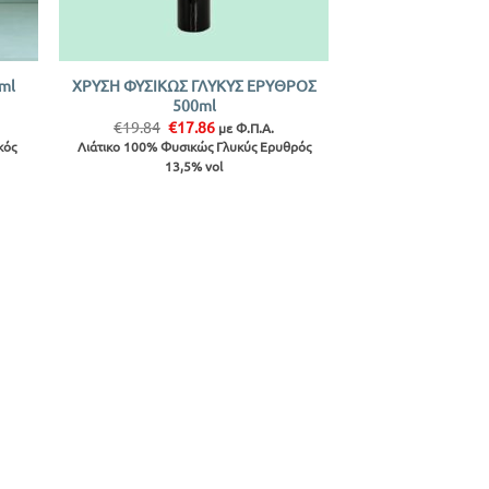
+
ΧΡΥΣΗ ΦΥΣΙΚΩΣ ΓΛΥΚΥΣ ΕΡΥΘΡΟΣ
ml
500ml
Original
Η
€
19.84
€
17.86
με Φ.Π.Α.
price
τρέχουσα
κός
Λιάτικο 100% Φυσικώς Γλυκύς Ερυθρός
was:
τιμή
13,5% vol
€19.84.
είναι:
€17.86.