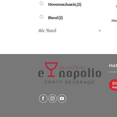
Μονοποικιλιακός
(2)
Blend
(2)
Μοσ
Alc %vol
+
Μάθ
01
Απ