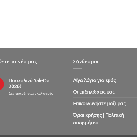
ετε τα νέα μας
Σύνδεσμοι
Λίγα λόγια για εμάς
Πασχαλινό SaleOut
2026!
ρ
Oι εκδηλώσεις μας
στο
Δεν επιτρέπεται σχολιασμός
Πασχαλινό
Επικοινωνήστε μαζί μας
SaleOut
2026!
Όροι χρήσης | Πολιτική
απορρήτου