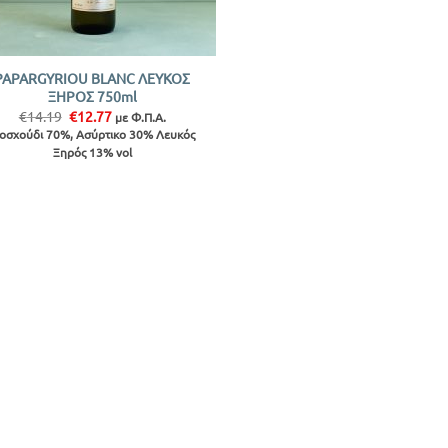
PAPARGYRIOU BLANC ΛΕΥΚΟΣ
ΞΗΡΟΣ 750ml
Original
Η
€
14.19
€
12.77
με Φ.Π.Α.
price
τρέχουσα
οσχούδι 70%, Ασύρτικο 30% Λευκός
was:
τιμή
Ξηρός 13% vol
€14.19.
είναι:
€12.77.