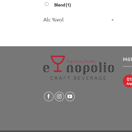
Blend
(1)
Alc %vol
+
Μάθ
01
Απ