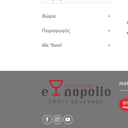
+
Χώρα
+
Παραγωγός
+
Alc %vol
+
Μάθ
01
Απ