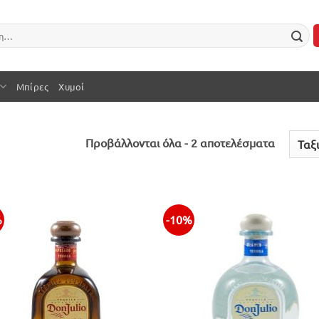
Μπίρες
Χυμοί
Sorted
Προβάλλονται όλα - 2 αποτελέσματα
by
latest
%
-10%
Προσθήκη
Προσθ
στην λίστα
στην λ