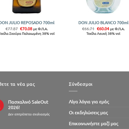
+
DON JULIO REPOSADO 700ml
DON JULIO BLANCO 700ml
Original
Η
Original
Η
€
77.87
€
70.08
€
66.71
€
60.04
με Φ.Π.Α.
με Φ.Π.Α.
price
τρέχουσα
price
τρέχουσα
Τεκίλα Σκούρα Παλαιωμένη 38% vol
Τεκίλα Λευκή 38% vol
was:
τιμή
was:
τιμή
€77.87.
είναι:
€66.71.
είναι:
€70.08.
€60.04.
ετε τα νέα μας
Σύνδεσμοι
Λίγα λόγια για εμάς
Πασχαλινό SaleOut
2026!
ρ
Oι εκδηλώσεις μας
στο
Δεν επιτρέπεται σχολιασμός
Πασχαλινό
Επικοινωνήστε μαζί μας
SaleOut
2026!