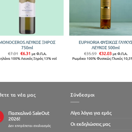
+
MONOCEROS ΛΕΥΚΟΣ ΞΗΡΟΣ
EUPHORIA ΦΥΣΙΚΩΣ ΓΛΥΚΥ
750ml
ΛΕΥΚΟΣ 500ml
Original
Η
Original
Η
€
7.01
€
6.31
€
35.59
€
32.03
με Φ.Π.Α.
με Φ.Π.Α.
price
τρέχουσα
price
τρέχουσα
ηλάνα 100% Λευκός Ξηρός 13% vol
Ρωμέικο 100% Φυσικώς Γλυκύς 10,5%
was:
τιμή
was:
τιμή
€7.01.
είναι:
€35.59.
είναι:
€6.31.
€32.03.
ετε τα νέα μας
Σύνδεσμοι
Λίγα λόγια για εμάς
Πασχαλινό SaleOut
2026!
ρ
Oι εκδηλώσεις μας
στο
Δεν επιτρέπεται σχολιασμός
Πασχαλινό