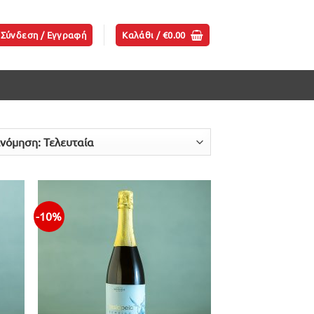
Σύνδεση / Εγγραφή
Καλάθι /
€
0.00
-10%
ήκη
Προσθήκη
ίστα
στην λίστα