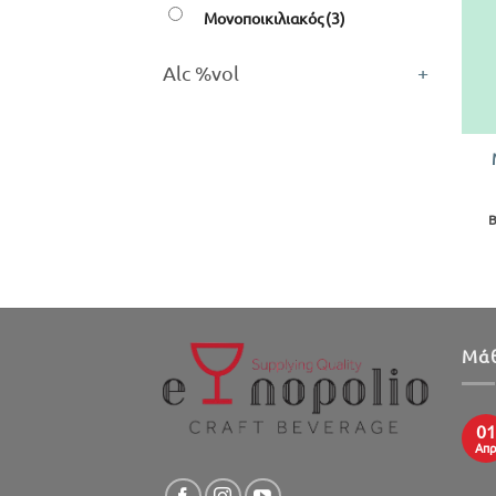
Μονοποικιλιακός
(3)
Alc %vol
+
+
Β
Μάθ
01
Απ