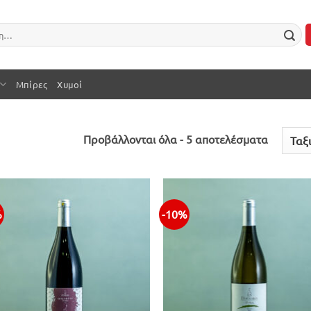
Μπίρες
Χυμοί
Sorted
Προβάλλονται όλα - 5 αποτελέσματα
by
latest
%
-10%
Προσθήκη
Προσθ
στην λίστα
στην λ