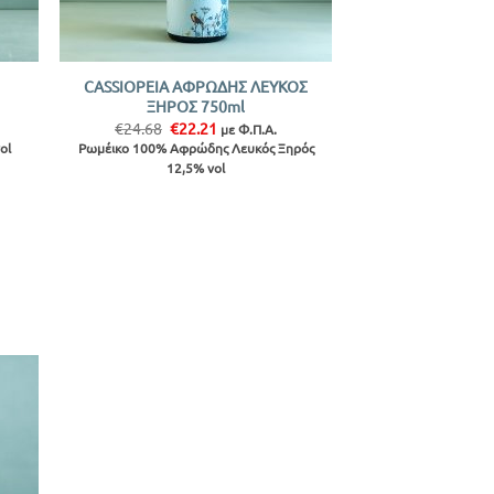
+
CASSIOPEIA ΑΦΡΩΔΗΣ ΛΕΥΚΟΣ
ΞΗΡΟΣ 750ml
Original
Η
€
24.68
€
22.21
με Φ.Π.Α.
price
τρέχουσα
ol
Ρωμέικο 100% Αφρώδης Λευκός Ξηρός
was:
τιμή
12,5% vol
€24.68.
είναι:
€22.21.
ήκη
ίστα