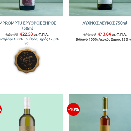
+
IMPROMPTU ΕΡΥΘΡΟΣ ΞΗΡΟΣ
ΛΥΧΝΟΣ ΛΕΥΚΟΣ 750ml
750ml
Original
Η
Original
Η
€
25.00
€
22.50
€
15.38
€
13.84
με Φ.Π.Α.
με Φ.Π.Α.
price
τρέχουσα
price
τρέχουσα
ντηλάρι 100% Ερυθρός Ξηρός 12,5%
Βιδιανό 100% Λευκός Ξηρός 13% v
was:
τιμή
was:
τιμή
vol
€25.00.
είναι:
€15.38.
είναι:
€22.50.
€13.84.
%
-10%
Προσθήκη
Προσθ
στην λίστα
στην λ