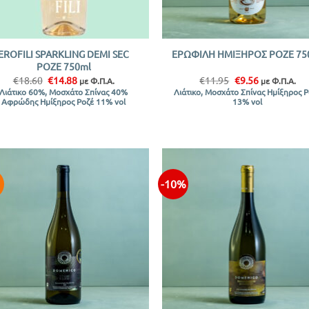
+
EROFILI SPARKLING DEMI SEC
ΕΡΩΦΙΛΗ ΗΜΙΞΗΡΟΣ ΡΟΖΕ 75
ΡΟΖΕ 750ml
Original
Η
Original
Η
€
18.60
€
14.88
€
11.95
€
9.56
με Φ.Π.Α.
με Φ.Π.Α.
price
τρέχουσα
price
τρέχουσα
Λιάτικο 60%, Μοσχάτο Σπίνας 40%
Λιάτικο, Μοσχάτο Σπίνας Ημίξηρος 
was:
τιμή
was:
τιμή
Αφρώδης Ημίξηρος Ροζέ 11% vol
13% vol
€18.60.
είναι:
€11.95.
είναι:
€14.88.
€9.56.
-10%
+