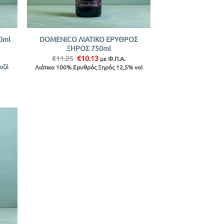
+
DOMENICO ΛΙΑΤΙΚΟ ΕΡΥΘΡΟΣ
0ml
ΞΗΡΟΣ 750ml
Original
Η
€
11.25
€
10.13
με Φ.Π.Α.
price
τρέχουσα
Ροζέ
Λιάτικο 100% Ερυθρός Ξηρός 12,5% vol
was:
τιμή
€11.25.
είναι:
€10.13.