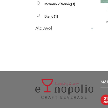
Μονοποικιλιακός
(3)
Blend
(1)
Β
Alc %vol
+
Μάθ
01
Απ