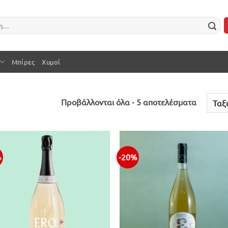
Μπίρες
Χυμοί
Sorted
Προβάλλονται όλα - 5 αποτελέσματα
by
latest
%
-20%