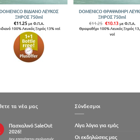
DOMENICO ΒΙΔΙΑΝΟ ΛΕΥΚΟΣ
DOMENICO ΘΡΑΨΑΘΗΡΙ ΛΕΥ
ΞΗΡΟΣ 750ml
ΞΗΡΟΣ 750ml
Original
Η
€
11.25
€
11.25
€
10.13
με Φ.Π.Α.
με Φ.Π.Α.
price
τρέχουσα
ιδιανό 100% Λευκός Ξηρός 13% vol
Θραψαθήρι 100% Λευκός Ξηρός 13
was:
τιμή
vol
€11.25.
είναι:
€10.13.
ετε τα νέα μας
Σύνδεσμοι
Λίγα λόγια για εμάς
Πασχαλινό SaleOut
2026!
ρ
Oι εκδηλώσεις μας
στο
Δεν επιτρέπεται σχολιασμός