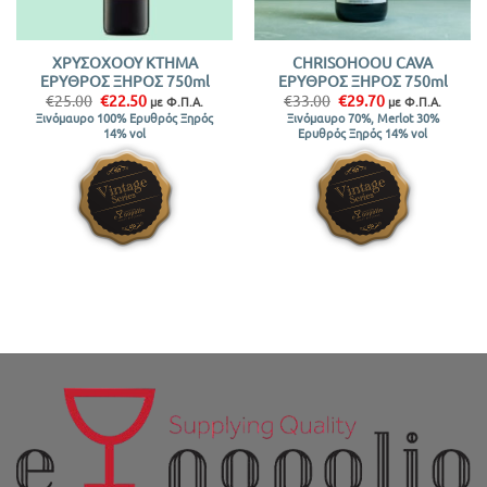
ΧΡΥΣΟΧΟΟΥ ΚΤΗΜΑ
CHRISOHOOU CAVA
ΕΡΥΘΡΟΣ ΞΗΡΟΣ 750ml
ΕΡΥΘΡΟΣ ΞΗΡΟΣ 750ml
Original
Η
Original
Η
€
25.00
€
22.50
€
33.00
€
29.70
με Φ.Π.Α.
με Φ.Π.Α.
price
τρέχουσα
price
τρέχουσα
Ξινόμαυρο 100% Ερυθρός Ξηρός
Ξινόμαυρο 70%, Merlot 30%
was:
τιμή
was:
τιμή
14% vol
Ερυθρός Ξηρός 14% vol
€25.00.
είναι:
€33.00.
είναι:
€22.50.
€29.70.