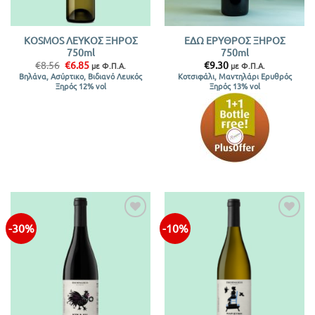
KOSMOS ΛΕΥΚΟΣ ΞΗΡΟΣ
ΕΔΩ ΕΡΥΘΡΟΣ ΞΗΡΟΣ
750ml
750ml
Original
Η
€
8.56
€
6.85
€
9.30
με Φ.Π.Α.
με Φ.Π.Α.
price
τρέχουσα
Βηλάνα, Ασύρτικο, Βιδιανό Λευκός
Κοτσιφάλι, Μαντηλάρι Ερυθρός
was:
τιμή
Ξηρός 12% vol
Ξηρός 13% vol
€8.56.
είναι:
€6.85.
-30%
-10%
Προσθήκη
Προσθήκη
στην λίστα
στην λίστα