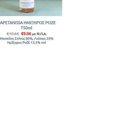
APETANISSA ΗΜΙΞΗΡΟΣ ΡΟΖΕ
750ml
Original
Η
€
10.66
€
9.06
με Φ.Π.Α.
price
τρέχουσα
Μοσχάτο Σπίνας 80%, Λιάτικο 20%
was:
τιμή
Ημίξηρος Ροζέ 12,5% vol
€10.66.
είναι:
€9.06.