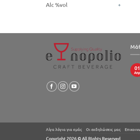
Alc %vol
+
Μάθ
01
Απ
Λίγα λόγια για εμάς
Oι εκδηλώσεις μας
Επικοιν
Copyright 2026 © All Rights Reserved