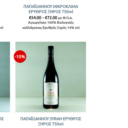
ΠΑΠΑΪΩΑΝΝΟΥ ΜΙΚΡΟΚΛΙΜΑ
ΕΡΥΘΡΟΣ ΞΗΡΟΣ 750ml
Price
€
54.00
–
€
72.00
με Φ.Π.Α.
range:
Αγιωργίτικο 100% Βιολογικής
€54.00
ol
καλλιέργειας Ερυθρός Ξηρός 14% vol
through
€72.00
-10%
ήκη
Προσθήκη
ίστα
στην λίστα
+
ΟΣ
ΠΑΠΑΪΩΑΝΝΟΥ SYRAH ΕΡΥΘΡΟΣ
ΞΗΡΟΣ 750ml