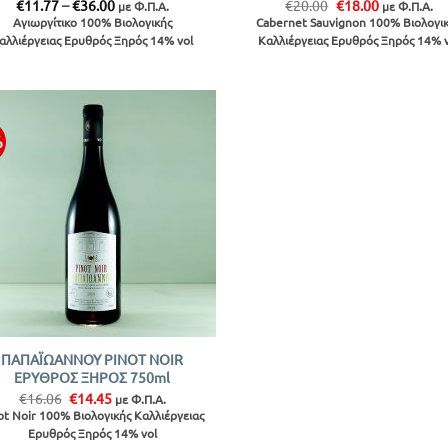
Price
Original
Η
€
11.77
–
€
36.00
€
20.00
€
18.00
με Φ.Π.Α.
με Φ.Π.Α.
range:
price
τρέχουσα
Αγιωργίτικο 100% Βιολογικής
Cabernet Sauvignon 100% Βιολογι
€11.77
was:
τιμή
αλλιέργειας Ερυθρός Ξηρός 14% vol
Καλλιέργειας Ερυθρός Ξηρός 14% 
through
€20.00.
είναι:
€36.00
€18.00.
%
Προσθήκη
στην λίστα
ΠΑΠΑΪΩΑΝΝΟΥ PINOT NOIR
ΕΡΥΘΡΟΣ ΞΗΡΟΣ 750ml
Original
Η
€
16.06
€
14.45
με Φ.Π.Α.
price
τρέχουσα
ot Noir 100% Βιολογικής Καλλιέργειας
was:
τιμή
Ερυθρός Ξηρός 14% vol
€16.06.
είναι: