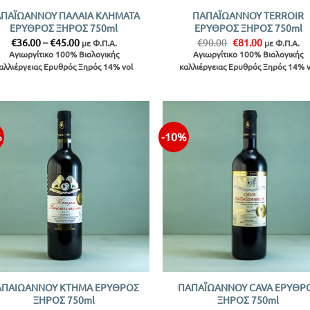
ΠΑΪΩΑΝΝΟΥ ΠΑΛΑΙΑ ΚΛΗΜΑΤΑ
ΠΑΠΑΪΩΑΝΝΟΥ TERROIR
ΕΡΥΘΡΟΣ ΞΗΡΟΣ 750ml
ΕΡΥΘΡΟΣ ΞΗΡΟΣ 750ml
Price
Original
Η
€
36.00
–
€
45.00
€
90.00
€
81.00
με Φ.Π.Α.
με Φ.Π.Α.
range:
price
τρέχουσα
Αγιωργίτικο 100% Βιολογικής
Αγιωργίτικο 100% Βιολογικής
€36.00
was:
τιμή
αλλιέργειας Ερυθρός Ξηρός 14% vol
καλλιέργειας Ερυθρός Ξηρός 14% v
through
€90.00.
είναι:
€45.00
€81.00.
%
-10%
Προσθήκη
Προσθ
στην λίστα
στην λ
+
ΑΠΑΙΩΑΝΝΟΥ ΚΤΗΜΑ ΕΡΥΘΡΟΣ
ΠΑΠΑΪΩΑΝΝΟΥ CAVA ΕΡΥΘΡ
ΞΗΡΟΣ 750ml
ΞΗΡΟΣ 750ml