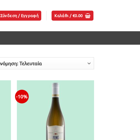
Σύνδεση / Εγγραφή
Καλάθι /
€
0.00
-10%
ήκη
Προσθήκη
ίστα
στην λίστα