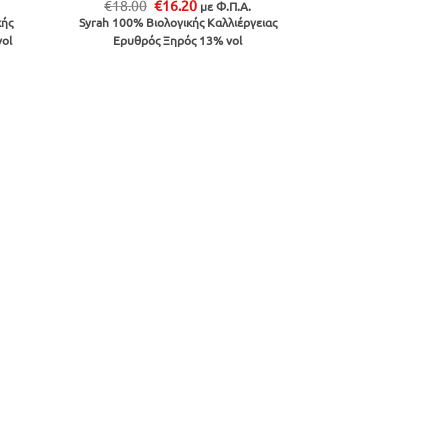
Original
Η
€
18.00
€
16.20
με Φ.Π.Α.
price
τρέχουσα
κής
Syrah 100% Βιολογικής Καλλιέργειας
was:
τιμή
vol
Ερυθρός Ξηρός 13% vol
€18.00.
είναι:
€16.20.