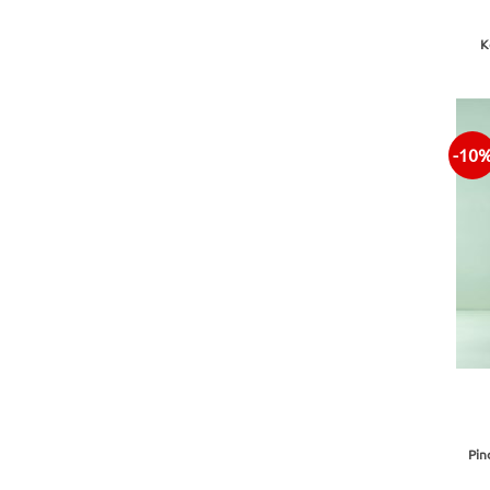
Κ
-10
+
Pin