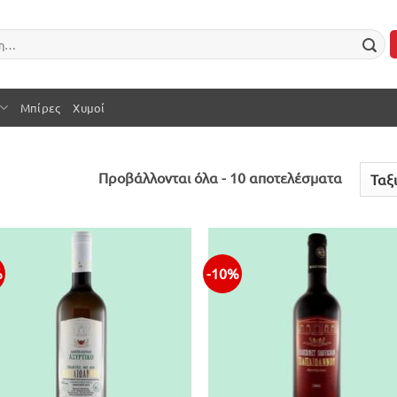
Μπίρες
Χυμοί
Sorted
Προβάλλονται όλα - 10 αποτελέσματα
by
latest
%
-10%
Προσθήκη
Προσθ
στην λίστα
στην λ