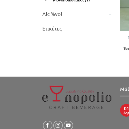
Alc %vol
+
+
Ετικέτες
+
Τσ
Μάθ
01
Απ