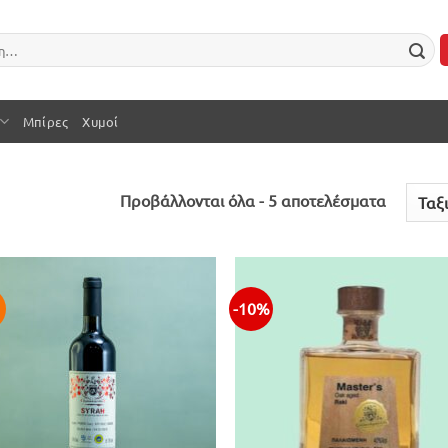
Μπίρες
Χυμοί
Sorted
Προβάλλονται όλα - 5 αποτελέσματα
by
latest
-10%