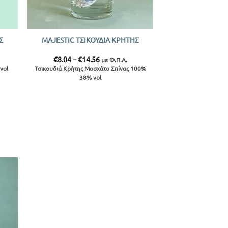
+
Σ
MAJESTIC ΤΣΙΚΟΥΔΙΑ ΚΡΗΤΗΣ
Price
€
8.04
–
€
14.56
με Φ.Π.Α.
range:
vol
Τσικουδιά Κρήτης Μοσχάτο Σπίνας 100%
€8.04
38% vol
through
€14.56