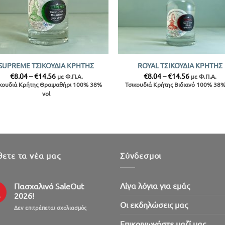
+
SUPREME ΤΣΙΚΟΥΔΙΑ ΚΡΗΤΗΣ
ROYAL ΤΣΙΚΟΥΔΙΑ ΚΡΗΤΗΣ
Price
Price
€
8.04
–
€
14.56
€
8.04
–
€
14.56
με Φ.Π.Α.
με Φ.Π.Α.
range:
range:
ικουδιά Κρήτης Θραψαθήρι 100% 38%
Τσικουδιά Κρήτης Βιδιανό 100% 38%
€8.04
€8.04
vol
through
through
€14.56
€14.56
ετε τα νέα μας
Σύνδεσμοι
Λίγα λόγια για εμάς
Πασχαλινό SaleOut
2026!
ρ
Oι εκδηλώσεις μας
στο
Δεν επιτρέπεται σχολιασμός
Πασχαλινό
Επικοινωνήστε μαζί μας
SaleOut