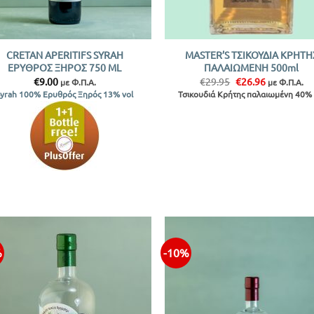
+
CRETAN APERITIFS SYRAH
MASTER’S ΤΣΙΚΟΥΔΙΑ ΚΡΗΤΗ
ΕΡΥΘΡΟΣ ΞΗΡΟΣ 750 ML
ΠΑΛΑΙΩΜΕΝΗ 500ml
Original
Η
€
9.00
€
29.95
€
26.96
με Φ.Π.Α.
με Φ.Π.Α.
price
τρέχουσα
Syrah 100% Ερυθρός Ξηρός 13% vol
Τσικουδιά Κρήτης παλαιωμένη 40% 
was:
τιμή
€29.95.
είναι:
€26.96.
%
-10%