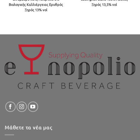
was:
τιμή
was:
τιμή
Βιολογικής Καλλιέργειας Ερυθρός
Ξηρός 13,5% vol
€18.23.
είναι:
€14.26.
είναι:
€16.41.
€12.83.
Ξηρός 13% vol
Μάθετε τα νέα μας