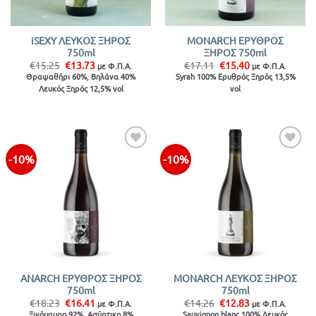
iSEXY ΛΕΥΚΟΣ ΞΗΡΟΣ
MONARCH ΕΡΥΘΡΟΣ
750ml
ΞΗΡΟΣ 750ml
Original
Η
Original
Η
€
15.25
€
13.73
€
17.11
€
15.40
με Φ.Π.Α.
με Φ.Π.Α.
price
τρέχουσα
price
τρέχουσα
Θραψαθήρι 60%, Βηλάνα 40%
Syrah 100% Ερυθρός Ξηρός 13,5%
was:
τιμή
was:
τιμή
Λευκός Ξηρός 12,5% vol
vol
€15.25.
είναι:
€17.11.
είναι:
€13.73.
€15.40.
-10%
-10%
Προσθήκη
Προσθήκη
στην λίστα
στην λίστα
ANARCH ΕΡΥΘΡΟΣ ΞΗΡΟΣ
MONARCH ΛΕΥΚΟΣ ΞΗΡΟΣ
750ml
750ml
Original
Η
Original
Η
€
18.23
€
16.41
€
14.26
€
12.83
με Φ.Π.Α.
με Φ.Π.Α.
price
τρέχουσα
price
τρέχουσα
Ξινόμαυρο 92%, Ασύρτικο 8%
Sauvignon blanc 100% Λευκός