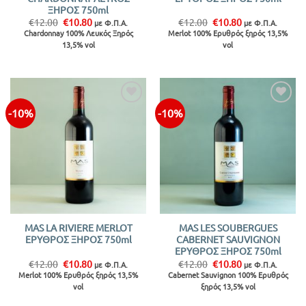
ΞΗΡΟΣ 750ml
Original
Η
Original
Η
€
12.00
€
10.80
€
12.00
€
10.80
με Φ.Π.Α.
με Φ.Π.Α.
price
τρέχουσα
price
τρέχουσα
Chardonnay 100% Λευκός Ξηρός
Merlot 100% Ερυθρός ξηρός 13,5%
was:
τιμή
was:
τιμή
13,5% vol
vol
€12.00.
είναι:
€12.00.
είναι:
€10.80.
€10.80.
-10%
-10%
Προσθήκη
Προσθήκη
στην λίστα
στην λίστα
MAS LA RIVIERE MERLOT
MAS LES SOUBERGUES
ΕΡΥΘΡΟΣ ΞΗΡΟΣ 750ml
CABERNET SAUVIGNON
ΕΡΥΘΡΟΣ ΞΗΡΟΣ 750ml
Original
Η
Original
Η
€
12.00
€
10.80
€
12.00
€
10.80
με Φ.Π.Α.
με Φ.Π.Α.
price
τρέχουσα
price
τρέχουσα
Merlot 100% Ερυθρός ξηρός 13,5%
Cabernet Sauvignon 100% Ερυθρός
was:
τιμή
was:
τιμή
vol
ξηρός 13,5% vol
€12.00.
είναι:
€12.00.
είναι:
€10.80.
€10.80.