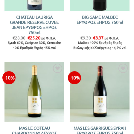
CHATEAU LAURIGA
BIG GAME MALBEC
GRANDE RESERVE CUVEE
ΕΡΥΘΡΟΣ ΞΗΡΟΣ 750ml
JEAN ΕΡΥΘΡΟΣ ΞΗΡΟΣ
750ml
Original
Η
Original
Η
€
28.00
€
25.20
€
9.30
€
8.37
με Φ.Π.Α.
με Φ.Π.Α.
price
τρέχουσα
price
τρέχουσα
Syrah 60%, Carignan 30%, Grenache
Malbec 100% Ερυθρός Ξηρός
was:
τιμή
was:
τιμή
10% Ερυθρός Ξηρός 15% vol
Βιολογικής Καλλιέργειας 14,5% vol
€28.00.
είναι:
€9.30.
είναι:
€25.20.
€8.37.
-10%
-10%
Προσθήκη
Προσθήκη
στην λίστα
στην λίστα
MAS LE COTEAU
MAS LES GARRIGUES SYRAH
CHARDONNAY ΛΕΥΚΟΣ
ΕΡΥΘΡΟΣ ΞΗΡΟΣ 750ml