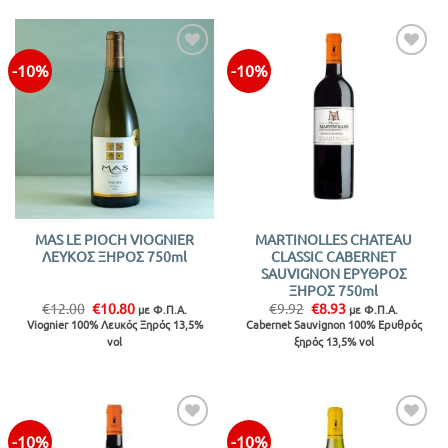
-10%
-10%
Προσθήκη
Προσθήκη
στην λίστα
στην λίστα
MAS LE PIOCH VIOGNIER
MARTINOLLES CHATEAU
ΛΕΥΚΟΣ ΞΗΡΟΣ 750ml
CLASSIC CABERNET
SAUVIGNON ΕΡΥΘΡΟΣ
ΞΗΡΟΣ 750ml
Original
Η
Original
Η
€
12.00
€
10.80
€
9.92
€
8.93
με Φ.Π.Α.
με Φ.Π.Α.
price
τρέχουσα
price
τρέχουσα
Viognier 100% Λευκός Ξηρός 13,5%
Cabernet Sauvignon 100% Ερυθρός
was:
τιμή
was:
τιμή
vol
ξηρός 13,5% vol
€12.00.
είναι:
€9.92.
είναι:
€10.80.
€8.93.
-10%
-10%
Προσθήκη
Προσθήκη