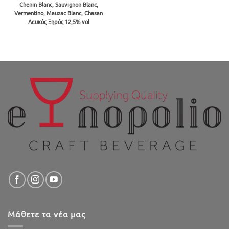
price
τρέχουσα
Chenin Blanc, Sauvignon Blanc,
was:
τιμή
Vermentino, Mauzac Blanc, Chasan
€8.56.
είναι:
€7.70.
Λευκός Ξηρός 12,5% vol
Μάθετε τα νέα μας