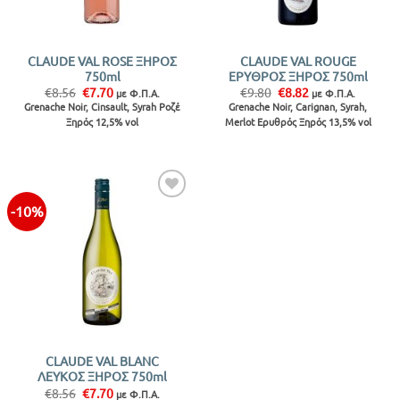
CLAUDE VAL ROSE ΞΗΡΟΣ
CLAUDE VAL ROUGE
750ml
ΕΡΥΘΡΟΣ ΞΗΡΟΣ 750ml
Original
Η
Original
Η
€
8.56
€
7.70
€
9.80
€
8.82
με Φ.Π.Α.
με Φ.Π.Α.
price
τρέχουσα
price
τρέχουσα
Grenache Noir, Cinsault, Syrah Ροζέ
Grenache Noir, Carignan, Syrah,
was:
τιμή
was:
τιμή
Ξηρός 12,5% vol
Merlot Ερυθρός Ξηρός 13,5% vol
€8.56.
είναι:
€9.80.
είναι:
€7.70.
€8.82.
-10%
Προσθήκη
στην λίστα
CLAUDE VAL BLANC
ΛΕΥΚΟΣ ΞΗΡΟΣ 750ml
Original
Η
€
8.56
€
7.70
με Φ.Π.Α.