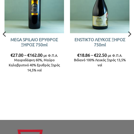
MEGA SPILAIO ΕΡΥΘΡΟΣ
ENSTIKTO ΛΕΥΚΟΣ ΞΗΡΟΣ
ΞΗΡΟΣ 750ml
750ml
Price
Price
€
27.00
–
€
162.00
€
18.86
–
€
22.50
με Φ.Π.Α.
με Φ.Π.Α.
range:
range:
Μαυροδάφνη 60%, Μαύρο
Βιδιανό 100% Λευκός Ξηρός 13,5%
€27.00
€18.86
Καλαβρυτινό 40% Ερυθρός Ξηρός
vol
through
through
€162.00
€22.50
14,5% vol