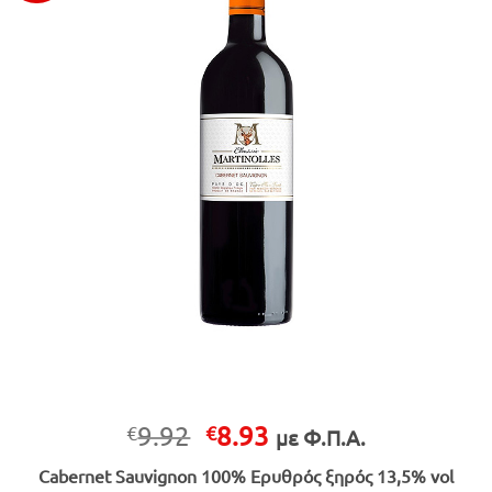
Original
Η
9.92
8.93
€
€
με Φ.Π.Α.
price
τρέχουσα
Cabernet Sauvignon 100% Ερυθρός ξηρός 13,5% vol
was:
τιμή