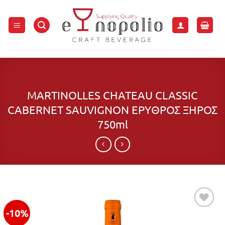
Μετάβαση
στο
περιεχόμενο
MARTINOLLES CHATEAU CLASSIC
CABERNET SAUVIGNON ΕΡΥΘΡΟΣ ΞΗΡΟΣ
750ml
-10%