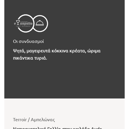
Οι συνδυασμοί
Ψητά, μαγειρευτά κόκκινα κρέατα, ώριμα
πικάντικα τυριά.
Terroir / Αμπελώνας
Νοτιοανατολική Γαλλία στην κοιλάδα Aude.