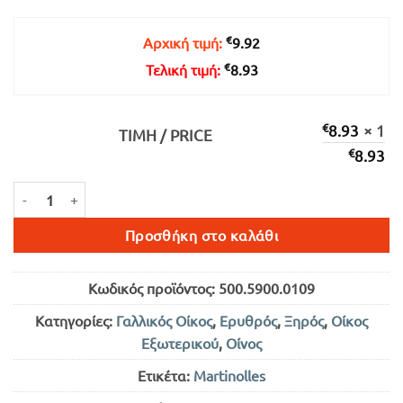
€9.92.
είναι:
€8.93.
€
Αρχική τιμή:
9.92
€
Τελική τιμή:
8.93
€
8.93
× 1
ΤΙΜΉ / PRICE
€
8.93
MARTINOLLES CHATEAU CLASSIC CABERNET SAUVIGNON ΕΡΥΘΡΟΣ 
Προσθήκη στο καλάθι
Κωδικός προϊόντος:
500.5900.0109
Κατηγορίες:
Γαλλικός Οίκος
,
Ερυθρός
,
Ξηρός
,
Οίκος
Εξωτερικού
,
Οίνος
Ετικέτα:
Martinolles