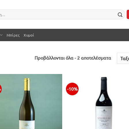
Μπίρες
Χυμοί
Sorted
Προβάλλονται όλα - 2 αποτελέσματα
by
latest
%
-10%