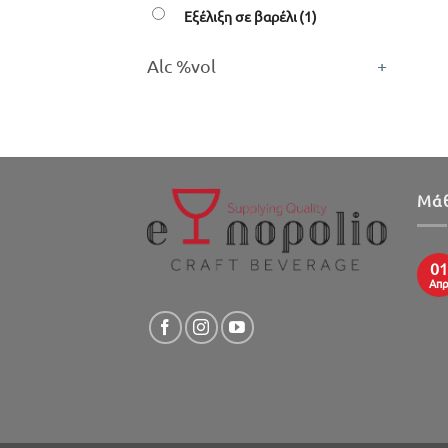
Εξέλιξη σε βαρέλι
(1)
Alc %vol
+
Μάθ
01
Απ