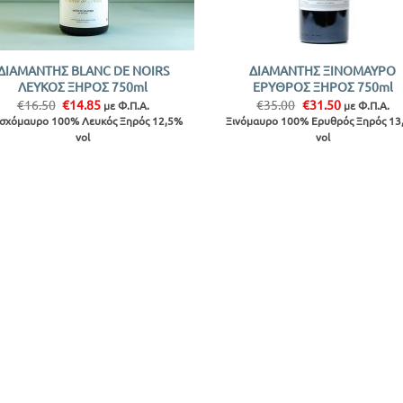
+
ΔΙΑΜΑΝΤΗΣ BLANC DE NOIRS
ΔΙΑΜΑΝΤΗΣ ΞΙΝΟΜΑΥΡΟ
ΛΕΥΚΟΣ ΞΗΡΟΣ 750ml
ΕΡΥΘΡΟΣ ΞΗΡΟΣ 750ml
Original
Η
Original
Η
€
16.50
€
14.85
€
35.00
€
31.50
με Φ.Π.Α.
με Φ.Π.Α.
price
τρέχουσα
price
τρέχουσα
σχόμαυρο 100% Λευκός Ξηρός 12,5%
Ξινόμαυρο 100% Ερυθρός Ξηρός 13
was:
τιμή
was:
τιμή
vol
vol
€16.50.
είναι:
€35.00.
είναι:
€14.85.
€31.50.