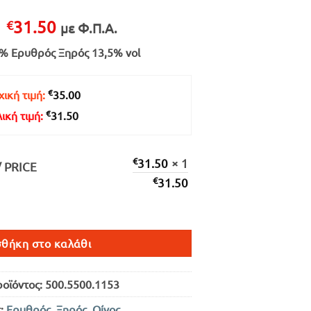
Original
Η
31.50
€
με Φ.Π.Α.
price
τρέχουσα
% Ερυθρός Ξηρός 13,5% vol
was:
τιμή
€35.00.
είναι:
€31.50.
€
ική τιμή:
35.00
€
λική τιμή:
31.50
€
31.50
× 1
/ PRICE
€
31.50
ΥΘΡΟΣ ΞΗΡΟΣ 750ml ποσότητα
θήκη στο καλάθι
ροϊόντος:
500.5500.1153
ς:
Ερυθρός
,
Ξηρός
,
Οίνος