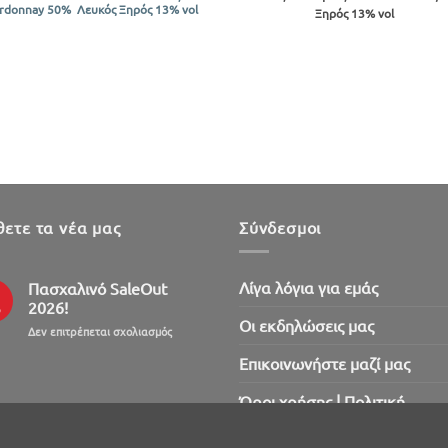
was:
τιμή
was:
τιμή
rdonnay 50% Λευκός Ξηρός 13% vol
Ξηρός 13% vol
€10.91.
είναι:
€10.91.
είναι:
€9.82.
€9.82.
ετε τα νέα μας
Σύνδεσμοι
Λίγα λόγια για εμάς
Πασχαλινό SaleOut
2026!
ρ
Oι εκδηλώσεις μας
στο
Δεν επιτρέπεται σχολιασμός
Πασχαλινό
Επικοινωνήστε μαζί μας
SaleOut
2026!
Όροι χρήσης | Πολιτική
απορρήτου