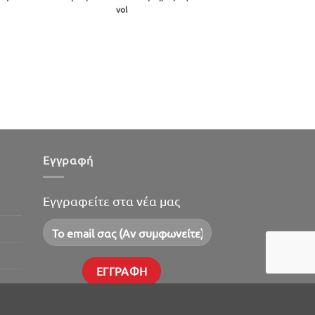
was:
τιμή
vol
€12.00.
είναι:
€10.80.
Εγγραφή
Εγγραφείτε στα νέα μας