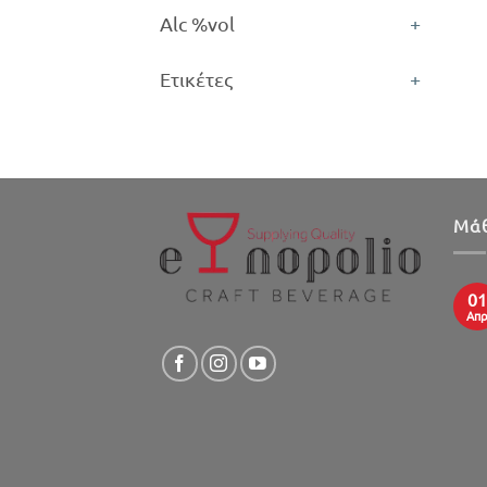
Alc %vol
+
Ετικέτες
+
Μάθ
01
Απ