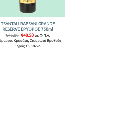
TSANTALI RAPSANI GRANDE
RESERVE ΕΡΥΘΡΟΣ 750ml
Original
Η
€
45.00
€
40.50
με Φ.Π.Α.
price
τρέχουσα
όμαυρο, Κρασάτο, Σταυρωτό Ερυθρός
was:
τιμή
Ξηρός 13,5% vol
€45.00.
είναι:
€40.50.