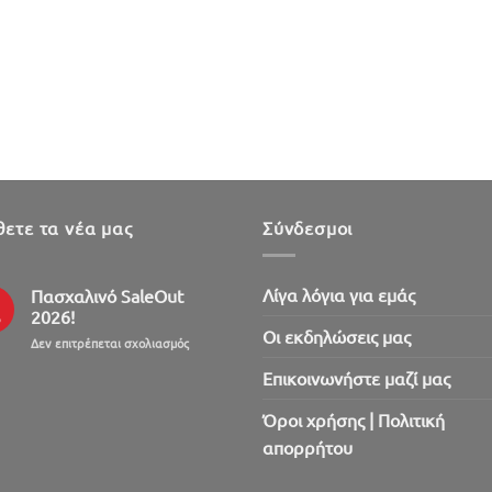
ετε τα νέα μας
Σύνδεσμοι
Λίγα λόγια για εμάς
Πασχαλινό SaleOut
2026!
ρ
Oι εκδηλώσεις μας
στο
Δεν επιτρέπεται σχολιασμός
Πασχαλινό
Επικοινωνήστε μαζί μας
SaleOut
2026!
Όροι χρήσης | Πολιτική
απορρήτου