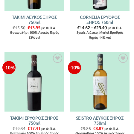
TAKIMI ΛΕΥΚΟΣ ΞΗΡΟΣ
CORNELIA ΕΡΥΘΡΟΣ
750ml
ΞΗΡΟΣ 750ml
Original
Η
Price
€
15.50
€
13.95
€
14.62
–
€
23.40
με Φ.Π.Α.
με Φ.Π.Α.
price
τρέχουσα
range:
Θραψαθήρι 100% Λευκός Ξηρός
Syrah, Λιάτικο, Merlot Ερυθρός
was:
τιμή
€14.62
13% vol
Ξηρός 14% vol
€15.50.
είναι:
through
€13.95.
€23.40
-10%
-10%
Προσθήκη
Προσθήκη
στην λίστα
στην λίστα
TAKIMI ΕΡΥΘΡΟΣ ΞΗΡΟΣ
SEISTRO ΛΕΥΚΟΣ ΞΗΡΟΣ
750ml
750ml
Original
Η
Original
Η
€
19.34
€
17.41
€
9.86
€
8.87
με Φ.Π.Α.
με Φ.Π.Α.
price
τρέχουσα
price
τρέχουσα
Κοτσιφάλι 100% Ερυθρός Ξηρός
Θραψαθήρι 100% Λευκός Ξηρός