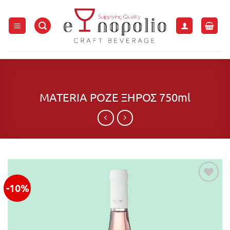
Μετάβαση
στο
περιεχόμενο
MATERIA ΡΟΖΕ ΞΗΡΟΣ 750ml
-10%
Προσθήκη
στην λίστα