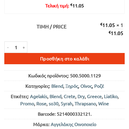
€
Τελική τιμή:
11.05
€
11.05
× 1
ΤΙΜΉ / PRICE
€
11.05
MATERIA ΡΟΖΕ ΞΗΡΟΣ 750ml ποσότητα
Προσθήκη στο καλάθι
Κωδικός προϊόντος:
500.5000.1129
Κατηγορίες:
Blend
,
Ξηρός
,
Οίνος
,
Ροζέ
Ετικέτες:
Agelakis
,
Blend
,
Crete
,
Dry
,
Greece
,
Liatiko
,
Promo
,
Rose
,
so30
,
Syrah
,
Thrapsano
,
Wine
Barcode:
5214000332121
.
Μάρκα:
Αγγελάκης Οινοποιείο