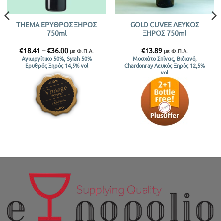
THEMA ΕΡΥΘΡΟΣ ΞΗΡΟΣ
GOLD CUVEE ΛΕΥΚΟΣ
750ml
ΞΗΡΟΣ 750ml
Price
€
18.41
–
€
36.00
€
13.89
με Φ.Π.Α.
με Φ.Π.Α.
range:
Αγιωργίτικο 50%, Syrah 50%
Μοσχάτο Σπίνας, Βιδιανό,
€18.41
Ερυθρός Ξηρός 14,5% vol
Chardonnay Λευκός Ξηρός 12,5%
through
vol
€36.00