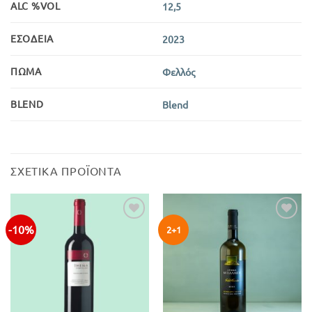
ALC %VOL
12,5
ΕΣΟΔΕΊΑ
2023
ΠΏΜΑ
Φελλός
BLEND
Blend
ΣΧΕΤΙΚΆ ΠΡΟΪΌΝΤΑ
-10%
Προσθήκη
Προσθήκη
2+1
στην λίστα
στην λίστα