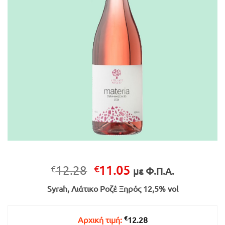
Original
Η
12.28
11.05
€
€
με Φ.Π.Α.
price
τρέχουσα
Syrah, Λιάτικο Ροζέ Ξηρός 12,5% vol
was:
τιμή
€12.28.
είναι:
€11.05.
€
Αρχική τιμή:
12.28