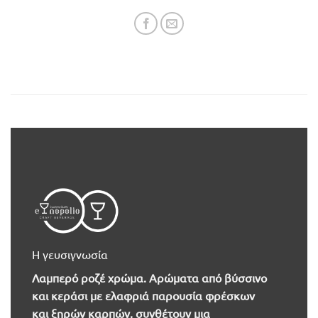
Η γευσιγνωσία
Λαμπερό ροζέ χρώμα. Αρώματα από βύσσινο
και κεράσι με ελαφριά παρουσία φρέσκων
και ξηρών καρπών, συνθέτουν μια