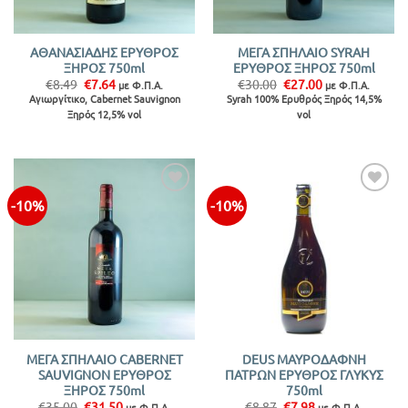
ΑΘΑΝΑΣΙΑΔΗΣ ΕΡΥΘΡΟΣ
ΜΕΓΑ ΣΠΗΛΑΙΟ SYRAH
ΞΗΡΟΣ 750ml
ΕΡΥΘΡΟΣ ΞΗΡΟΣ 750ml
Original
Η
Original
Η
€
8.49
€
7.64
€
30.00
€
27.00
με Φ.Π.Α.
με Φ.Π.Α.
price
τρέχουσα
price
τρέχουσα
Αγιωργίτικο, Cabernet Sauvignon
Syrah 100% Ερυθρός Ξηρός 14,5%
was:
τιμή
was:
τιμή
Ξηρός 12,5% vol
vol
€8.49.
είναι:
€30.00.
είναι:
€7.64.
€27.00.
-10%
-10%
Προσθήκη
Προσθήκη
στην λίστα
στην λίστα
ΜΕΓΑ ΣΠΗΛΑΙΟ CABERNET
DEUS ΜΑΥΡΟΔΑΦΝΗ
SAUVIGNON ΕΡΥΘΡΟΣ
ΠΑΤΡΩΝ ΕΡΥΘΡΟΣ ΓΛΥΚΥΣ
ΞΗΡΟΣ 750ml
750ml
Original
Η
Original
Η
€
35.00
€
31.50
€
8.87
€
7.98
με Φ.Π.Α.
με Φ.Π.Α.