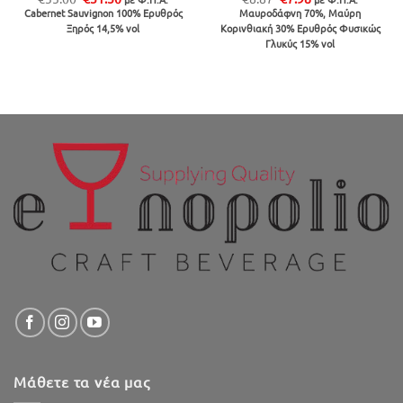
price
τρέχουσα
price
τρέχουσα
Cabernet Sauvignon 100% Ερυθρός
Μαυροδάφνη 70%, Μαύρη
was:
τιμή
was:
τιμή
Ξηρός 14,5% vol
Κορινθιακή 30% Ερυθρός Φυσικώς
€35.00.
είναι:
€8.87.
είναι:
€31.50.
€7.98.
Γλυκύς 15% vol
Μάθετε τα νέα μας