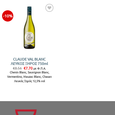
-10%
Προσθήκη
στην λίστα
CLAUDE VAL BLANC
ΛΕΥΚΟΣ ΞΗΡΟΣ 750ml
Original
Η
€
8.56
€
7.70
με Φ.Π.Α.
price
τρέχουσα
Chenin Blanc, Sauvignon Blanc,
was:
τιμή
Vermentino, Mauzac Blanc, Chasan
€8.56.
είναι:
€7.70.
Λευκός Ξηρός 12,5% vol