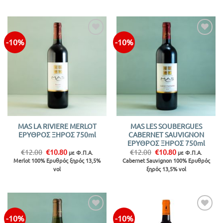
€10.80.
€10.80.
-10%
-10%
Προσθήκη
Προσθήκη
στην λίστα
στην λίστα
MAS LA RIVIERE MERLOT
MAS LES SOUBERGUES
ΕΡΥΘΡΟΣ ΞΗΡΟΣ 750ml
CABERNET SAUVIGNON
ΕΡΥΘΡΟΣ ΞΗΡΟΣ 750ml
Original
Η
Original
Η
€
12.00
€
10.80
€
12.00
€
10.80
με Φ.Π.Α.
με Φ.Π.Α.
price
τρέχουσα
price
τρέχουσα
Merlot 100% Ερυθρός ξηρός 13,5%
Cabernet Sauvignon 100% Ερυθρός
was:
τιμή
was:
τιμή
vol
ξηρός 13,5% vol
€12.00.
είναι:
€12.00.
είναι:
€10.80.
€10.80.
-10%
-10%
Προσθήκη
Προσθήκη