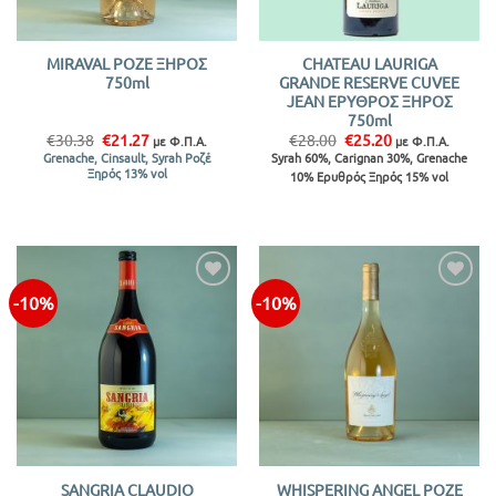
MIRAVAL ΡΟΖΕ ΞΗΡΟΣ
CHATEAU LAURIGA
750ml
GRANDE RESERVE CUVEE
JEAN ΕΡΥΘΡΟΣ ΞΗΡΟΣ
750ml
Original
Η
Original
Η
€
30.38
€
21.27
€
28.00
€
25.20
με Φ.Π.Α.
με Φ.Π.Α.
price
τρέχουσα
price
τρέχουσα
Syrah 60%, Carignan 30%, Grenache
Grenache, Cinsault, Syrah Ροζέ
was:
τιμή
was:
τιμή
Ξηρός 13% vol
10% Ερυθρός Ξηρός 15% vol
€30.38.
είναι:
€28.00.
είναι:
€21.27.
€25.20.
-10%
-10%
Προσθήκη
Προσθήκη
στην λίστα
στην λίστα
SANGRIA CLAUDIO
WHISPERING ANGEL ΡΟΖΕ