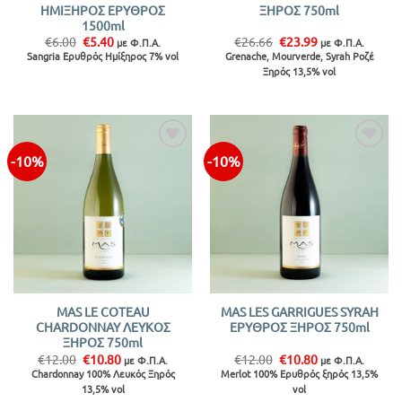
ΗΜΙΞΗΡΟΣ ΕΡΥΘΡΟΣ
ΞΗΡΟΣ 750ml
1500ml
Original
Η
Original
Η
€
6.00
€
5.40
€
26.66
€
23.99
με Φ.Π.Α.
με Φ.Π.Α.
price
τρέχουσα
price
τρέχουσα
Sangria Ερυθρός Ημίξηρος 7% vol
Grenache, Mourverde, Syrah Ροζέ
was:
τιμή
was:
τιμή
Ξηρός 13,5% vol
€6.00.
είναι:
€26.66.
είναι:
€5.40.
€23.99.
-10%
-10%
Προσθήκη
Προσθήκη
στην λίστα
στην λίστα
MAS LE COTEAU
MAS LES GARRIGUES SYRAH
CHARDONNAY ΛΕΥΚΟΣ
ΕΡΥΘΡΟΣ ΞΗΡΟΣ 750ml
ΞΗΡΟΣ 750ml
Original
Η
Original
Η
€
12.00
€
10.80
€
12.00
€
10.80
με Φ.Π.Α.
με Φ.Π.Α.
price
τρέχουσα
price
τρέχουσα
Chardonnay 100% Λευκός Ξηρός
Merlot 100% Ερυθρός ξηρός 13,5%
was:
τιμή
was:
τιμή
13,5% vol
vol
€12.00.
είναι:
€12.00.
είναι: