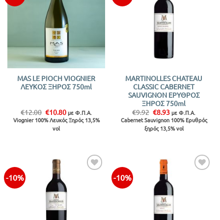
στην λίστα
στην λίστα
MAS LE PIOCH VIOGNIER
MARTINOLLES CHATEAU
ΛΕΥΚΟΣ ΞΗΡΟΣ 750ml
CLASSIC CABERNET
SAUVIGNON ΕΡΥΘΡΟΣ
ΞΗΡΟΣ 750ml
Original
Η
Original
Η
€
12.00
€
10.80
€
9.92
€
8.93
με Φ.Π.Α.
με Φ.Π.Α.
price
τρέχουσα
price
τρέχουσα
Viognier 100% Λευκός Ξηρός 13,5%
Cabernet Sauvignon 100% Ερυθρός
was:
τιμή
was:
τιμή
vol
ξηρός 13,5% vol
€12.00.
είναι:
€9.92.
είναι:
€10.80.
€8.93.
-10%
-10%
Προσθήκη
Προσθήκη
στην λίστα
στην λίστα