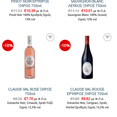
PINOT NOIR ΕΡΥΘΡΟΣ
SAUVIGNON BLANC
ΞΗΡΟΣ 750ml
ΛΕΥΚΟΣ ΞΗΡΟΣ 750ml
Original
Η
Original
Η
€
11.53
€
10.38
€
11.12
€
10.01
με Φ.Π.Α.
με Φ.Π.Α.
price
τρέχουσα
price
τρέχουσα
Pinot Noir 100% Ερυθρός ξηρός
Sauvignon Blanc 100% Λευκός
was:
τιμή
was:
τιμή
13% vol
Ξηρός 12% vol
€11.53.
είναι:
€11.12.
είναι:
€10.38.
€10.01.
-10%
-10%
Προσθήκη
Προσθήκη
στην λίστα
στην λίστα
CLAUDE VAL ROSE ΞΗΡΟΣ
CLAUDE VAL ROUGE
750ml
ΕΡΥΘΡΟΣ ΞΗΡΟΣ 750ml
Original
Η
Original
Η
€
8.56
€
7.70
€
9.80
€
8.82
με Φ.Π.Α.
με Φ.Π.Α.
price
τρέχουσα
price
τρέχουσα
Grenache Noir, Cinsault, Syrah Ροζέ
Grenache Noir, Carignan, Syrah,
was:
τιμή
was:
τιμή
Ξηρός 12,5% vol
Merlot Ερυθρός Ξηρός 13,5% vol
€8.56.
είναι:
€9.80.
είναι:
€7.70.
€8.82.