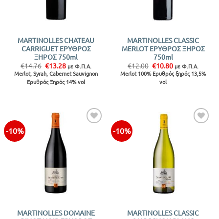
MARTINOLLES CHATEAU
MARTINOLLES CLASSIC
CARRIGUET ΕΡΥΘΡΟΣ
MERLOT ΕΡΥΘΡΟΣ ΞΗΡΟΣ
ΞΗΡΟΣ 750ml
750ml
Original
Η
Original
Η
€
14.76
€
13.28
€
12.00
€
10.80
με Φ.Π.Α.
με Φ.Π.Α.
price
τρέχουσα
price
τρέχουσα
Merlot, Syrah, Cabernet Sauvignon
Merlot 100% Ερυθρός ξηρός 13,5%
was:
τιμή
was:
τιμή
Ερυθρός Ξηρός 14% vol
vol
€14.76.
είναι:
€12.00.
είναι:
€13.28.
€10.80.
-10%
-10%
Προσθήκη
Προσθήκη
στην λίστα
στην λίστα
MARTINOLLES DOMAINE
MARTINOLLES CLASSIC