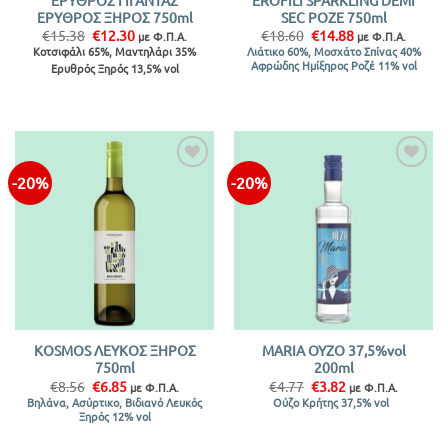
ΕΡΥΘΡΟΣ ΞΗΡΟΣ 750ml
SEC ΡΟΖΕ 750ml
Original
Η
Original
Η
€
15.38
€
12.30
€
18.60
€
14.88
με Φ.Π.Α.
με Φ.Π.Α.
price
τρέχουσα
price
τρέχουσα
Κοτσιφάλι 65%, Μαντηλάρι 35%
Λιάτικο 60%, Μοσχάτο Σπίνας 40%
was:
τιμή
was:
τιμή
Αφρώδης Ημίξηρος Ροζέ 11% vol
Ερυθρός Ξηρός 13,5% vol
€15.38.
είναι:
€18.60.
είναι:
€12.30.
€14.88.
-20%
-20%
KOSMOS ΛΕΥΚΟΣ ΞΗΡΟΣ
MARIA ΟΥΖΟ 37,5%vol
750ml
200ml
Original
Η
Original
Η
€
8.56
€
6.85
€
4.77
€
3.82
με Φ.Π.Α.
με Φ.Π.Α.
price
τρέχουσα
price
τρέχουσα
Βηλάνα, Ασύρτικο, Βιδιανό Λευκός
Ούζο Κρήτης 37,5% vol
was:
τιμή
was:
τιμή
Ξηρός 12% vol
€8.56.
είναι:
€4.77.
είναι:
€6.85.
€3.82.