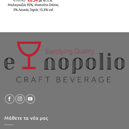
€
10.42
€
8.34
με Φ.Π.Α.
price
τρέχουσα
Μαλαγουζιά 95%, Μοσχάτο Σπίνας
was:
τιμή
5% Λευκός Ξηρός 13,5% vol
€10.42.
είναι:
€8.34.
Μάθετε τα νέα μας