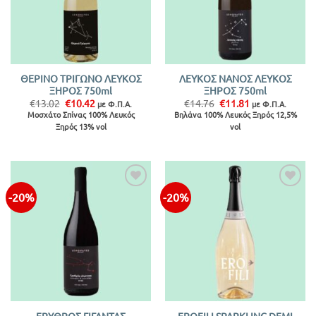
ΘΕΡΙΝΟ ΤΡΙΓΩΝΟ ΛΕΥΚΟΣ
ΛΕΥΚΟΣ ΝΑΝΟΣ ΛΕΥΚΟΣ
ΞΗΡΟΣ 750ml
ΞΗΡΟΣ 750ml
Original
Η
Original
Η
€
13.02
€
10.42
€
14.76
€
11.81
με Φ.Π.Α.
με Φ.Π.Α.
price
τρέχουσα
price
τρέχουσα
Μοσχάτο Σπίνας 100% Λευκός
Βηλάνα 100% Λευκός Ξηρός 12,5%
was:
τιμή
was:
τιμή
Ξηρός 13% vol
vol
€13.02.
είναι:
€14.76.
είναι:
€10.42.
€11.81.
-20%
-20%
ΕΡΥΘΡΟΣ ΓΙΓΑΝΤΑΣ
EROFILI SPARKLING DEMI