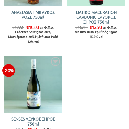
ANASTASIA ΗΜΙΓΛΥΚΟΣ
LIATIKO MACERATION
ΡΟΖΕ 750ml
CARBONIC ΕΡΥΘΡΟΣ
ΞΗΡΟΣ 750ml
Original
Η
Original
Η
€
12.50
€
10.00
€
16.12
€
12.90
με Φ.Π.Α.
με Φ.Π.Α.
price
τρέχουσα
price
τρέχουσα
Cabernet Sauvignon 80%,
Λιάτικο 100% Ερυθρός Ξηρός
was:
τιμή
was:
τιμή
Μοσχόμαυρο 20% Ημίγλυκος Ροζέ
15,5% vol
€12.50.
είναι:
€16.12.
είναι:
€10.00.
€12.90.
12% vol
-20%
SENSES ΛΕΥΚΟΣ ΞΗΡΟΣ
750ml
Original
Η