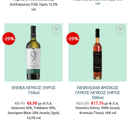
was:
τιμή
€4.52
vol
Καλλιέργειας Ροζέ Ξηρός 12,5%
€16.64.
είναι:
through
€13.31.
€13.03
vol
-20%
-20%
ΕΝΝΕΑ ΛΕΥΚΟΣ ΞΗΡΟΣ
ΝΕΦΕΛΩΜΑ ΦΥΣΙΚΩΣ
750ml
ΓΛΥΚΥΣ ΛΕΥΚΟΣ ΞΗΡΟΣ
500ml
Original
Η
Original
Η
€
8.73
€
6.98
€
22.20
€
17.76
με Φ.Π.Α.
με Φ.Π.Α.
price
τρέχουσα
price
τρέχουσα
Ασύρτικο 50%, Trebbiano 30%,
Μοσχάτο Σπίνας 100% Λευκός
was:
τιμή
was:
τιμή
Sauvignon Blanc 20% Λευκός Ξηρός
Φυσικώς Γλυκύς 16% vol
€8.73.
είναι:
€22.20.
είναι:
€6.98.
€17.76.
12,5% vol