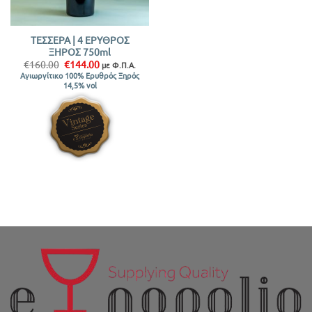
ΤΕΣΣΕΡΑ | 4 ΕΡΥΘΡΟΣ
ΞΗΡΟΣ 750ml
Original
Η
€
160.00
€
144.00
με Φ.Π.Α.
price
τρέχουσα
Αγιωργίτικο 100% Ερυθρός Ξηρός
was:
τιμή
14,5% vol
€160.00.
είναι:
€144.00.