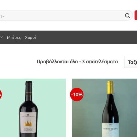
Μπίρες
Χυμοί
Sorted
Προβάλλονται όλα - 3 αποτελέσματα
by
latest
%
-10%