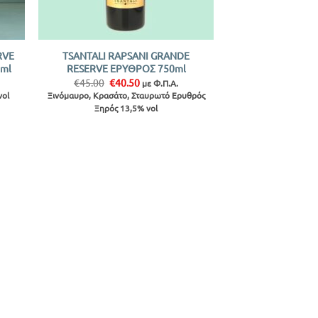
+
RVE
TSANTALI RAPSANI GRANDE
0ml
RESERVE ΕΡΥΘΡΟΣ 750ml
Original
Η
€
45.00
€
40.50
με Φ.Π.Α.
price
τρέχουσα
vol
Ξινόμαυρο, Κρασάτο, Σταυρωτό Ερυθρός
was:
τιμή
Ξηρός 13,5% vol
€45.00.
είναι:
€40.50.