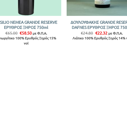
+
SILIO NEMEA GRANDE RESERVE
ΔΟΥΛΟΥΦΑΚΗΣ GRANDE RESE
ΕΡΥΘΡΟΣ ΞΗΡΟΣ 750ml
DAFNES ΕΡΥΘΡΟΣ ΞΗΡΟΣ 75
Original
Η
Original
Η
€
65.00
€
58.50
€
24.80
€
22.32
με Φ.Π.Α.
με Φ.Π.Α.
price
τρέχουσα
price
τρέχουσα
ιωργίτικο 100% Ερυθρός Ξηρός 15%
Λιάτικο 100% Ερυθρός Ξηρός 14% 
was:
τιμή
was:
τιμή
vol
€65.00.
είναι:
€24.80.
είναι:
€58.50.
€22.32.