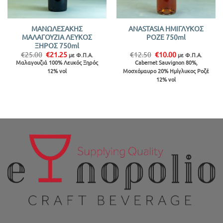
ΜΑΝΩΛΕΣΑΚΗΣ
ANASTASIA ΗΜΙΓΛΥΚΟΣ
ΜΑΛΑΓΟΥΖΙΑ ΛΕΥΚΟΣ
ΡΟΖΕ 750ml
ΞΗΡΟΣ 750ml
Original
Η
Original
Η
€
25.00
€
21.25
€
12.50
€
10.00
με Φ.Π.Α.
με Φ.Π.Α.
price
τρέχουσα
price
τρέχουσα
Μαλαγουζιά 100% Λευκός Ξηρός
Cabernet Sauvignon 80%,
was:
τιμή
was:
τιμή
12% vol
Μοσχόμαυρο 20% Ημίγλυκος Ροζέ
€25.00.
είναι:
€12.50.
είναι:
€21.25.
€10.00.
12% vol