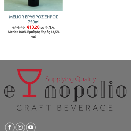
MELIOR ΕΡΥΘΡΟΣ ΞΗΡΟΣ
750ml
Original
Η
€
14.76
€
13.28
με Φ.Π.Α.
price
τρέχουσα
Merlot 100% Ερυθρός Ξηρός 13,5%
was:
τιμή
vol
€14.76.
είναι:
€13.28.