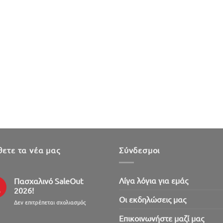
ετε τα νέα μας
Σύνδεσμοι
Λίγα λόγια για εμάς
Πασχαλινό SaleOut
2026!
ρ
Oι εκδηλώσεις μας
στο
Δεν επιτρέπεται σχολιασμός
Πασχαλινό
Επικοινωνήστε μαζί μας
SaleOut