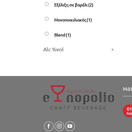
Εξέλιξη σε βαρέλι
(2)
Μονοποικιλιακός
(1)
Blend
(1)
Alc %vol
+
Μάθ
01
Απ