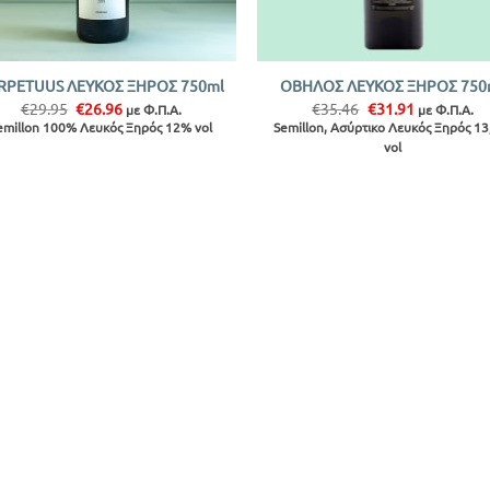
+
RPETUUS ΛΕΥΚΟΣ ΞΗΡΟΣ 750ml
ΟΒΗΛΟΣ ΛΕΥΚΟΣ ΞΗΡΟΣ 750
Original
Η
Original
Η
€
29.95
€
26.96
€
35.46
€
31.91
με Φ.Π.Α.
με Φ.Π.Α.
price
τρέχουσα
price
τρέχουσα
emillon 100% Λευκός Ξηρός 12% vol
Semillon, Ασύρτικο Λευκός Ξηρός 1
was:
τιμή
was:
τιμή
vol
€29.95.
είναι:
€35.46.
είναι:
€26.96.
€31.91.