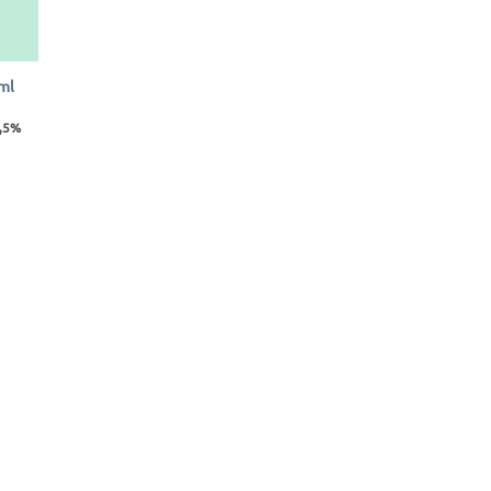
ml
3,5%