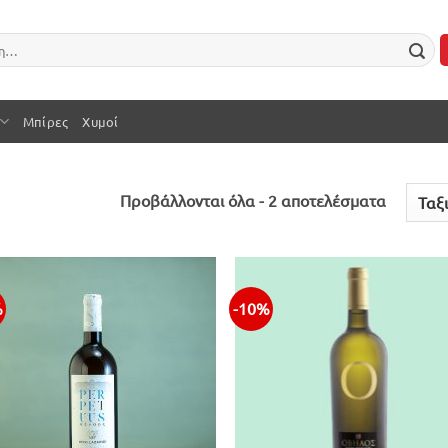
Μπίρες
Χυμοί
Sorted
Προβάλλονται όλα - 2 αποτελέσματα
by
latest
%
-10%
Προσθήκη
Προσθ
στην λίστα
στην λ