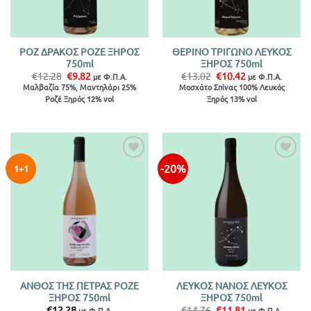
ΡΟΖ ΔΡΑΚΟΣ ΡΟΖΕ ΞΗΡΟΣ
ΘΕΡΙΝΟ ΤΡΙΓΩΝΟ ΛΕΥΚΟΣ
750ml
ΞΗΡΟΣ 750ml
Original
Η
Original
Η
€
12.28
€
9.82
€
13.02
€
10.42
με Φ.Π.Α.
με Φ.Π.Α.
price
τρέχουσα
price
τρέχουσα
Μαλβαζία 75%, Μαντηλάρι 25%
Μοσχάτο Σπίνας 100% Λευκός
was:
τιμή
was:
τιμή
Ροζέ Ξηρός 12% vol
Ξηρός 13% vol
€12.28.
είναι:
€13.02.
είναι:
€9.82.
€10.42.
-20%
1+1
ΑΝΘΟΣ ΤΗΣ ΠΕΤΡΑΣ ΡΟΖΕ
ΛΕΥΚΟΣ ΝΑΝΟΣ ΛΕΥΚΟΣ
ΞΗΡΟΣ 750ml
ΞΗΡΟΣ 750ml
Original
Η
€
12.28
€
14.76
€
11.81
με Φ.Π.Α.
με Φ.Π.Α.