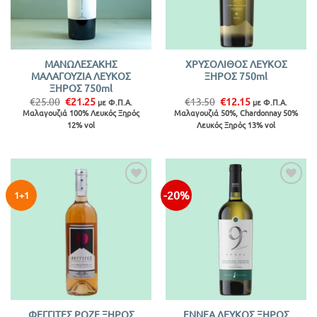
ΜΑΝΩΛΕΣΑΚΗΣ
ΧΡΥΣΟΛΙΘΟΣ ΛΕΥΚΟΣ
ΜΑΛΑΓΟΥΖΙΑ ΛΕΥΚΟΣ
ΞΗΡΟΣ 750ml
ΞΗΡΟΣ 750ml
Original
Η
Original
Η
€
25.00
€
21.25
€
13.50
€
12.15
με Φ.Π.Α.
με Φ.Π.Α.
price
τρέχουσα
price
τρέχουσα
Μαλαγουζιά 100% Λευκός Ξηρός
Μαλαγουζιά 50%, Chardonnay 50%
was:
τιμή
was:
τιμή
12% vol
Λευκός Ξηρός 13% vol
€25.00.
είναι:
€13.50.
είναι:
€21.25.
€12.15.
-20%
1+1
ΦΕΓΓΙΤΕΣ ΡΟΖΕ ΞΗΡΟΣ
ΕΝΝΕΑ ΛΕΥΚΟΣ ΞΗΡΟΣ