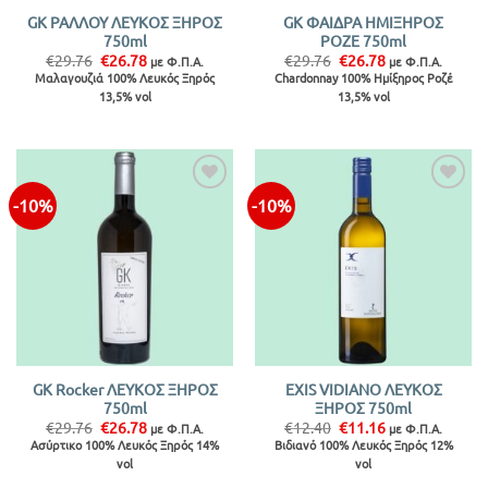
GK ΡΑΛΛΟΥ ΛΕΥΚΟΣ ΞΗΡΟΣ
GK ΦΑΙΔΡΑ ΗΜΙΞΗΡΟΣ
750ml
ΡΟΖΕ 750ml
Original
Η
Original
Η
€
29.76
€
26.78
€
29.76
€
26.78
με Φ.Π.Α.
με Φ.Π.Α.
price
τρέχουσα
price
τρέχουσα
Μαλαγουζιά 100% Λευκός Ξηρός
Chardonnay 100% Ημίξηρος Ροζέ
was:
τιμή
was:
τιμή
13,5% vol
13,5% vol
€29.76.
είναι:
€29.76.
είναι:
€26.78.
€26.78.
-10%
-10%
GK Rocker ΛΕΥΚΟΣ ΞΗΡΟΣ
EXIS VIDIANO ΛΕΥΚΟΣ
750ml
ΞΗΡΟΣ 750ml
Original
Η
Original
Η
€
29.76
€
26.78
€
12.40
€
11.16
με Φ.Π.Α.
με Φ.Π.Α.
price
τρέχουσα
price
τρέχουσα
Ασύρτικο 100% Λευκός Ξηρός 14%
Βιδιανό 100% Λευκός Ξηρός 12%
was:
τιμή
was:
τιμή
vol
vol
€29.76.
είναι:
€12.40.
είναι:
€26.78.
€11.16.