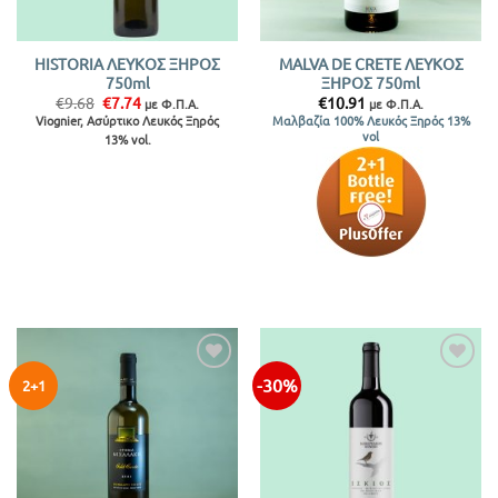
HISTORIA ΛΕΥΚΟΣ ΞΗΡΟΣ
MALVA DE CRETE ΛΕΥΚΟΣ
750ml
ΞΗΡΟΣ 750ml
Original
Η
€
9.68
€
7.74
€
10.91
με Φ.Π.Α.
με Φ.Π.Α.
price
τρέχουσα
Viognier, Ασύρτικο Λευκός Ξηρός
Μαλβαζία 100% Λευκός Ξηρός 13%
was:
τιμή
vol
13% vol.
€9.68.
είναι:
€7.74.
-30%
2+1