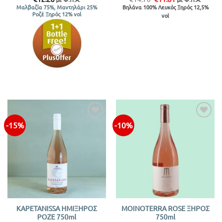
price
τρέχουσα
Βηλάνα 100% Λευκός Ξηρός 12,5%
Μαλβαζία 75%, Μαντηλάρι 25%
was:
τιμή
Ροζέ Ξηρός 12% vol
vol
€14.76.
είναι:
€11.81.
-15%
-10%
KAPETANISSA ΗΜΙΞΗΡΟΣ
MOINOTERRA ROSE ΞΗΡΟΣ
ΡΟΖΕ 750ml
750ml