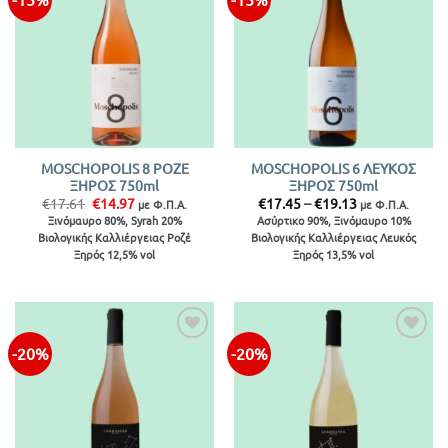
MOSCHOPOLIS 8 ΡΟΖΕ
MOSCHOPOLIS 6 ΛΕΥΚΟΣ
ΞΗΡΟΣ 750ml
ΞΗΡΟΣ 750ml
Original
Η
Price
€
17.61
€
14.97
€
17.45
–
€
19.13
με Φ.Π.Α.
με Φ.Π.Α.
price
τρέχουσα
range:
Ξινόμαυρο 80%, Syrah 20%
Ασύρτικο 90%, Ξινόμαυρο 10%
was:
τιμή
€17.45
Βιολογικής Καλλιέργειας Ροζέ
Βιολογικής Καλλιέργειας Λευκός
€17.61.
είναι:
through
€14.97.
€19.13
Ξηρός 12,5% vol
Ξηρός 13,5% vol
-20%
-20%