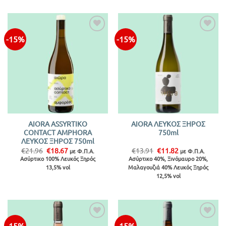
-15%
-15%
AIORA ASSYRTIKO
AIORA ΛΕΥΚΟΣ ΞΗΡΟΣ
CONTACT AMPHORA
750ml
ΛΕΥΚΟΣ ΞΗΡΟΣ 750ml
Original
Η
Original
Η
€
21.96
€
18.67
€
13.91
€
11.82
με Φ.Π.Α.
με Φ.Π.Α.
price
τρέχουσα
price
τρέχουσα
Ασύρτικο 100% Λευκός Ξηρός
Ασύρτικο 40%, Ξινόμαυρο 20%,
was:
τιμή
was:
τιμή
13,5% vol
Μαλαγουζιά 40% Λευκός Ξηρός
€21.96.
είναι:
€13.91.
είναι:
€18.67.
€11.82.
12,5% vol
-15%
-15%