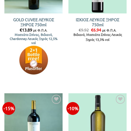
GOLD CUVEE ΛΕΥΚΟΣ
ΙΣΚΙΟΣ ΛΕΥΚΟΣ ΞΗΡΟΣ
ΞΗΡΟΣ 750ml
750ml
Original
Η
€
13.89
€
9.92
€
6.94
με Φ.Π.Α.
με Φ.Π.Α.
price
τρέχουσα
Βιδιανό, Μοσχάτο Σπίνας Λευκός
Μοσχάτο Σπίνας, Βιδιανό,
was:
τιμή
Chardonnay Λευκός Ξηρός 12,5%
Ξηρός 13,3% vol
€9.92.
είναι:
vol
€6.94.
-15%
-10%