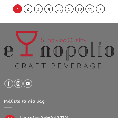
1
2
3
4
…
9
10
11
Μάθετε τα νέα μας
Πασχαλινό SaleOut 2026!