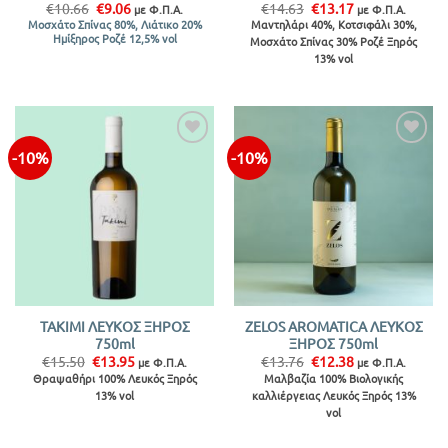
Original
Η
Original
Η
€
10.66
€
9.06
€
14.63
€
13.17
με Φ.Π.Α.
με Φ.Π.Α.
price
τρέχουσα
price
τρέχουσα
Μαντηλάρι 40%, Κοτσιφάλι 30%,
Μοσχάτο Σπίνας 80%, Λιάτικο 20%
was:
τιμή
was:
τιμή
Ημίξηρος Ροζέ 12,5% vol
Μοσχάτο Σπίνας 30% Ροζέ Ξηρός
€10.66.
είναι:
€14.63.
είναι:
€9.06.
€13.17.
13% vol
-10%
-10%
TAKIMI ΛΕΥΚΟΣ ΞΗΡΟΣ
ZELOS AROMATICA ΛΕΥΚΟΣ
750ml
ΞΗΡΟΣ 750ml
Original
Η
Original
Η
€
15.50
€
13.95
€
13.76
€
12.38
με Φ.Π.Α.
με Φ.Π.Α.
price
τρέχουσα
price
τρέχουσα
Θραψαθήρι 100% Λευκός Ξηρός
Μαλβαζία 100% Βιολογικής
was:
τιμή
was:
τιμή
13% vol
καλλιέργειας Λευκός Ξηρός 13%
€15.50.
είναι:
€13.76.
είναι:
€13.95.
€12.38.
vol