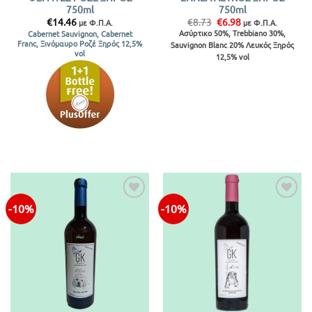
750ml
750ml
Original
Η
€
14.46
€
8.73
€
6.98
με Φ.Π.Α.
με Φ.Π.Α.
price
τρέχουσα
Ασύρτικο 50%, Trebbiano 30%,
Cabernet Sauvignon, Cabernet
was:
τιμή
Franc, Ξινόμαυρο Ροζέ Ξηρός 12,5%
Sauvignon Blanc 20% Λευκός Ξηρός
€8.73.
είναι:
vol
€6.98.
12,5% vol
-10%
-10%