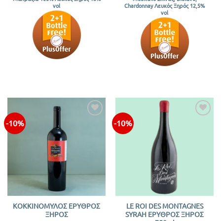
vol
Chardonnay Λευκός Ξηρός 12,5%
vol
-10%
-10%
Προσθήκη
Προσθήκη
στην λίστα
στην λίστα
ΚΟΚΚΙΝΟΜΥΛΟΣ ΕΡΥΘΡΟΣ
LE ROI DES MONTAGNES
ΞΗΡΟΣ
SYRAH ΕΡΥΘΡΟΣ ΞΗΡΟΣ