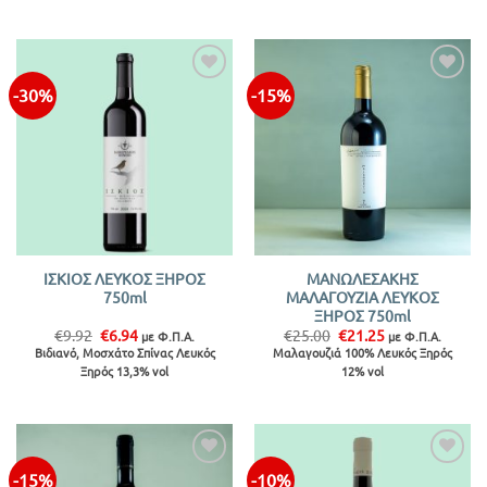
-30%
-15%
Προσθήκη
Προσθήκη
στην λίστα
στην λίστα
ΙΣΚΙΟΣ ΛΕΥΚΟΣ ΞΗΡΟΣ
ΜΑΝΩΛΕΣΑΚΗΣ
750ml
ΜΑΛΑΓΟΥΖΙΑ ΛΕΥΚΟΣ
ΞΗΡΟΣ 750ml
Original
Η
Original
Η
€
9.92
€
6.94
€
25.00
€
21.25
με Φ.Π.Α.
με Φ.Π.Α.
price
τρέχουσα
price
τρέχουσα
Βιδιανό, Μοσχάτο Σπίνας Λευκός
Μαλαγουζιά 100% Λευκός Ξηρός
was:
τιμή
was:
τιμή
Ξηρός 13,3% vol
12% vol
€9.92.
είναι:
€25.00.
είναι:
€6.94.
€21.25.
-15%
-10%
Προσθήκη
Προσθήκη