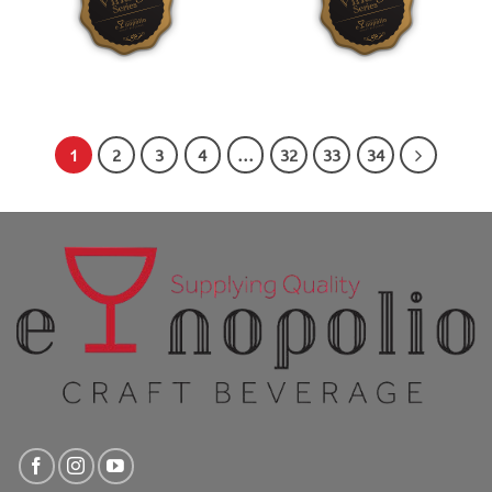
1
2
3
4
…
32
33
34