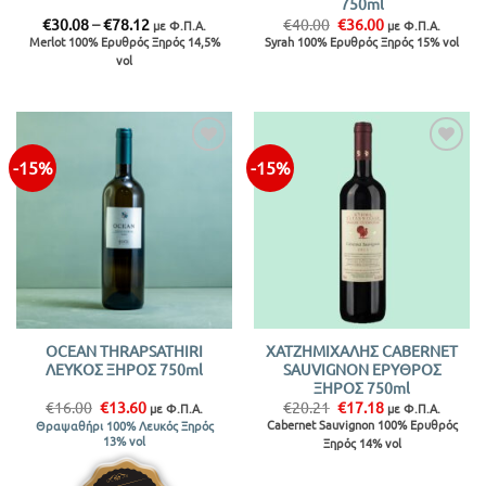
750ml
Price
Original
Η
€
30.08
–
€
78.12
€
40.00
€
36.00
με Φ.Π.Α.
με Φ.Π.Α.
range:
price
τρέχουσα
Merlot 100% Eρυθρός Ξηρός 14,5%
Syrah 100% Ερυθρός Ξηρός 15% vol
€30.08
was:
τιμή
vol
through
€40.00.
είναι:
€78.12
€36.00.
-15%
-15%
Προσθήκη
Προσθήκη
στην λίστα
στην λίστα
OCEAN THRAPSATHIRI
ΧΑΤΖΗΜΙΧΑΛΗΣ CABERNET
ΛΕΥΚΟΣ ΞΗΡΟΣ 750ml
SAUVIGNON ΕΡΥΘΡΟΣ
ΞΗΡΟΣ 750ml
Original
Η
Original
Η
€
16.00
€
13.60
€
20.21
€
17.18
με Φ.Π.Α.
με Φ.Π.Α.
price
τρέχουσα
price
τρέχουσα
Cabernet Sauvignon 100% Ερυθρός
Θραψαθήρι 100% Λευκός Ξηρός
was:
τιμή
was:
τιμή
13% vol
Ξηρός 14% vol
€16.00.
είναι:
€20.21.
είναι:
€13.60.
€17.18.