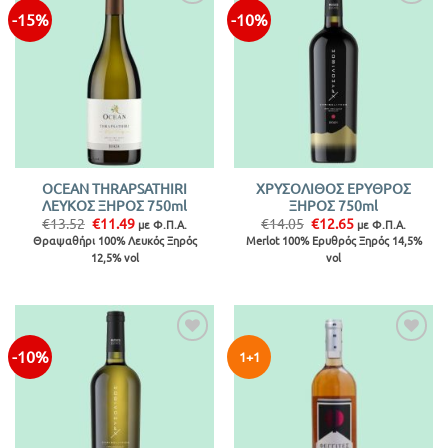
-15%
-10%
Προσθήκη
Προσθήκη
στην λίστα
στην λίστα
OCEAN THRAPSATHIRI
ΧΡΥΣΟΛΙΘΟΣ ΕΡΥΘΡΟΣ
ΛΕΥΚΟΣ ΞΗΡΟΣ 750ml
ΞΗΡΟΣ 750ml
Original
Η
Original
Η
€
13.52
€
11.49
€
14.05
€
12.65
με Φ.Π.Α.
με Φ.Π.Α.
price
τρέχουσα
price
τρέχουσα
Θραψαθήρι 100% Λευκός Ξηρός
Merlot 100% Ερυθρός Ξηρός 14,5%
was:
τιμή
was:
τιμή
12,5% vol
vol
€13.52.
είναι:
€14.05.
είναι:
€11.49.
€12.65.
-10%
Προσθήκη
Προσθήκη
1+1
στην λίστα
στην λίστα