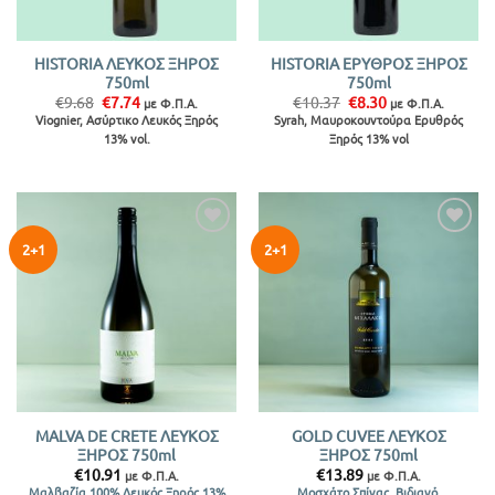
HISTORIA ΛΕΥΚΟΣ ΞΗΡΟΣ
HISTORIA ΕΡΥΘΡΟΣ ΞΗΡΟΣ
750ml
750ml
Original
Η
Original
Η
€
9.68
€
7.74
€
10.37
€
8.30
με Φ.Π.Α.
με Φ.Π.Α.
price
τρέχουσα
price
τρέχουσα
Viognier, Ασύρτικο Λευκός Ξηρός
Syrah, Μαυροκουντούρα Ερυθρός
was:
τιμή
was:
τιμή
13% vol.
Ξηρός 13% vol
€9.68.
είναι:
€10.37.
είναι:
€7.74.
€8.30.
Προσθήκη
Προσθήκη
2+1
2+1
στην λίστα
στην λίστα
MALVA DE CRETE ΛΕΥΚΟΣ
GOLD CUVEE ΛΕΥΚΟΣ
ΞΗΡΟΣ 750ml
ΞΗΡΟΣ 750ml
€
10.91
€
13.89
με Φ.Π.Α.
με Φ.Π.Α.
Μαλβαζία 100% Λευκός Ξηρός 13%
Μοσχάτο Σπίνας, Βιδιανό,