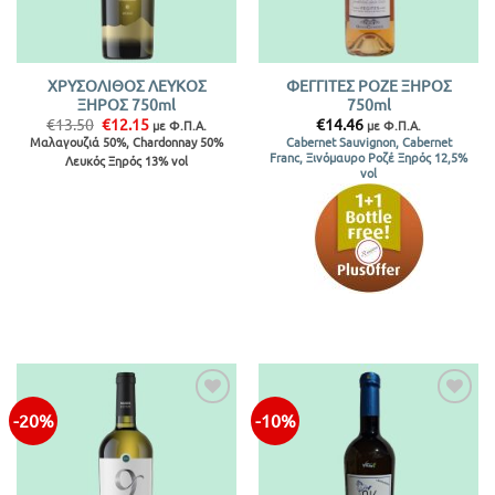
ΧΡΥΣΟΛΙΘΟΣ ΛΕΥΚΟΣ
ΦΕΓΓΙΤΕΣ ΡΟΖΕ ΞΗΡΟΣ
ΞΗΡΟΣ 750ml
750ml
Original
Η
€
13.50
€
12.15
€
14.46
με Φ.Π.Α.
με Φ.Π.Α.
price
τρέχουσα
Μαλαγουζιά 50%, Chardonnay 50%
Cabernet Sauvignon, Cabernet
was:
τιμή
Franc, Ξινόμαυρο Ροζέ Ξηρός 12,5%
Λευκός Ξηρός 13% vol
€13.50.
είναι:
vol
€12.15.
-20%
-10%
Προσθήκη
Προσθήκη
στην λίστα
στην λίστα