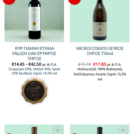
στην λίστα
στην λίστα
ΚΥΡ ΓΙΑΝΝΗ ΚΤΗΜΑ
MICROCOSMOS ΛΕΥΚΟΣ
FALLEN OAK ΕΡΥΘΡΟΣ
ΞΗΡΟΣ 750ml
ΞΗΡΟΣ
Price
Original
Η
€
14.45
–
€
42.50
€
19.78
€
17.80
με Φ.Π.Α.
με Φ.Π.Α.
range:
price
τρέχουσα
Μαλαγουζιά 100% Βιολογικής
Ξινόμαυρο 50%, Μerlot 30%, Syrah
€14.45
was:
τιμή
20% Ερυθρός Ξηρός 14,5% vol
Καλλιέργειας Λευκός Ξηρός 13,5%
through
€19.78.
είναι:
€42.50
€17.80.
vol