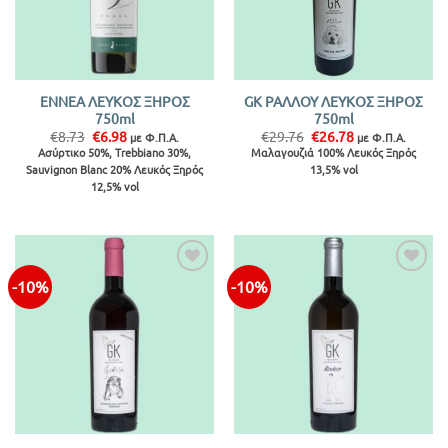
ΕΝΝΕΑ ΛΕΥΚΟΣ ΞΗΡΟΣ
GK ΡΑΛΛΟΥ ΛΕΥΚΟΣ ΞΗΡΟΣ
750ml
750ml
Original
Η
Original
Η
€
8.73
€
6.98
€
29.76
€
26.78
με Φ.Π.Α.
με Φ.Π.Α.
price
τρέχουσα
price
τρέχουσα
Ασύρτικο 50%, Trebbiano 30%,
Μαλαγουζιά 100% Λευκός Ξηρός
was:
τιμή
was:
τιμή
Sauvignon Blanc 20% Λευκός Ξηρός
13,5% vol
€8.73.
είναι:
€29.76.
είναι:
€6.98.
€26.78.
12,5% vol
-10%
-10%
Προσθήκη
Προσθήκη
στην λίστα
στην λίστα