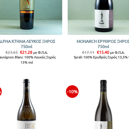
+
ALPHA ΚΤΗΜΑ ΛΕΥΚΟΣ ΞΗΡΟΣ
MONARCH ΕΡΥΘΡΟΣ ΞΗΡΟ
750ml
750ml
Original
Η
Original
Η
€
23.65
€
21.28
€
17.11
€
15.40
με Φ.Π.Α.
με Φ.Π.Α.
price
τρέχουσα
price
τρέχουσα
auvignon Blanc 100% Λευκός Ξηρός
Syrah 100% Ερυθρός Ξηρός 13,5% 
was:
τιμή
was:
τιμή
13% vol
€23.65.
είναι:
€17.11.
είναι:
€21.28.
€15.40.
%
-10%