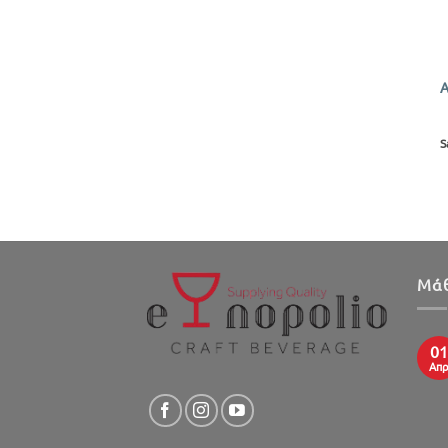
+
S
Μάθ
01
Απ