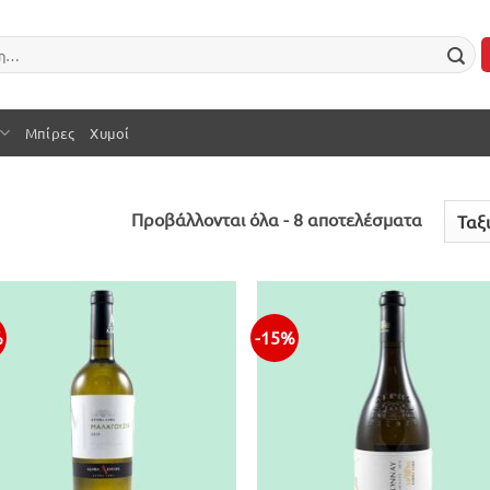
Μπίρες
Χυμοί
Sorted
Προβάλλονται όλα - 8 αποτελέσματα
by
latest
%
-15%