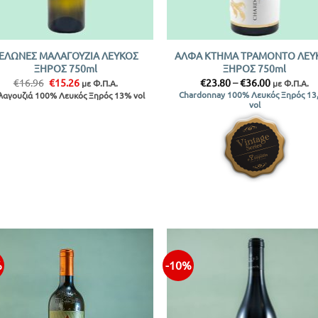
+
ΕΛΩΝΕΣ ΜΑΛΑΓΟΥΖΙΑ ΛΕΥΚΟΣ
ΑΛΦΑ ΚΤΗΜΑ ΤΡΑΜΟΝΤΟ ΛΕΥ
ΞΗΡΟΣ 750ml
ΞΗΡΟΣ 750ml
Original
Η
Price
€
16.96
€
15.26
€
23.80
–
€
36.00
με Φ.Π.Α.
με Φ.Π.Α.
price
τρέχουσα
range:
Chardonnay 100% Λευκός Ξηρός 13
αγουζιά 100% Λευκός Ξηρός 13% vol
was:
τιμή
€23.80
vol
€16.96.
είναι:
through
€15.26.
€36.00
%
-10%