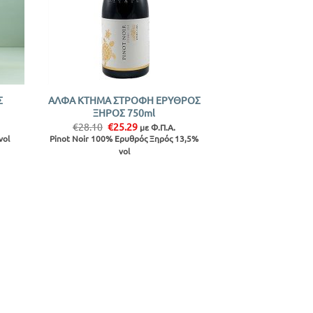
+
Σ
ΑΛΦΑ ΚΤΗΜΑ ΣΤΡΟΦΗ ΕΡΥΘΡΟΣ
ΞΗΡΟΣ 750ml
Original
Η
€
28.10
€
25.29
με Φ.Π.Α.
price
τρέχουσα
vol
Pinot Noir 100% Ερυθρός Ξηρός 13,5%
was:
τιμή
vol
€28.10.
είναι:
€25.29.