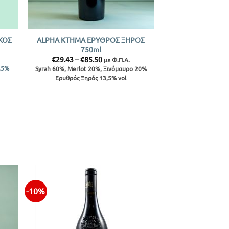
+
ΚΟΣ
ALPHA ΚΤΗΜΑ ΕΡΥΘΡΟΣ ΞΗΡΟΣ
750ml
Price
€
29.43
–
€
85.50
με Φ.Π.Α.
range:
,5%
Syrah 60%, Merlot 20%, Ξινόμαυρο 20%
€29.43
Ερυθρός Ξηρός 13,5% vol
through
€85.50
-10%