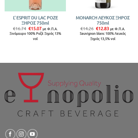
L’ ESPRIT DU LAC ΡΟΖΕ
MONARCH ΛΕΥΚΟΣ ΞΗΡΟΣ
ΞΗΡΟΣ 750ml
750ml
Original
Η
Original
Η
€
16.74
€
15.07
€
14.26
€
12.83
με Φ.Π.Α.
με Φ.Π.Α.
price
τρέχουσα
price
τρέχουσα
Ξινόμαυρο 100% Ροζέ Ξηρός 13%
Sauvignon blanc 100% Λευκός
was:
τιμή
was:
τιμή
vol
Ξηρός 13,5% vol
€16.74.
είναι:
€14.26.
είναι:
€15.07.
€12.83.